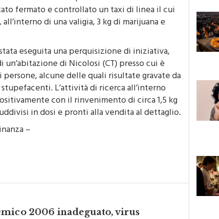
 stato rinvenuto un “panetto” di cocaina del
tato fermato e controllato un taxi di linea il cui
all’interno di una valigia, 3 kg di marijuana e
 stata eseguita una perquisizione di iniziativa,
 di un’abitazione di Nicolosi (CT) presso cui è
i persone, alcune delle quali risultate gravate da
stupefacenti. L’attività di ricerca all’interno
ositivamente con il rinvenimento di circa 1,5 kg
suddivisi in dosi e pronti alla vendita al dettaglio.
Finanza –
emico 2006 inadeguato, virus