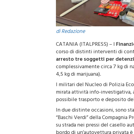
di Redazione
CATANIA (ITALPRESS) – I
Finanzi
corso di distinti interventi di co
arresto tre soggetti per detenz
complessivamente circa 7 kg di narc
4,5 kg di marijuana).
I militari del Nucleo di Polizia E
mirata attività info-investigativa,
possibile trasporto e deposito del
In due distinte occasioni, sono st
“Baschi Verdi” della Compagnia Pr
su strada nei pressi del casello au