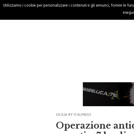
Utilizziamo i cookie per personalizzare i contenuti e gli annunci, fornire le funzi
HOME
CRONACA
eseguo
SICILIA BY ITALPRESS
Operazione antid