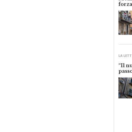
Monre
forza
LA LETT
“Il n
passo