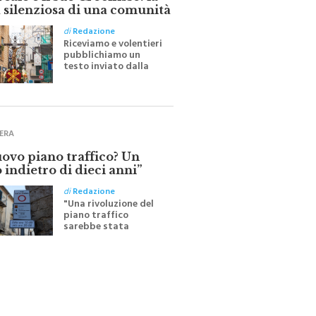
ale e il suo Crocifisso: la
 silenziosa di una comunità
di
Redazione
Riceviamo e volentieri
pubblichiamo un
testo inviato dalla
scrittrice monrealese
Mariella Sapienza
all'indomani della
Festa del Santissimo
Crocifisso
ERA
uovo piano traffico? Un
 indietro di dieci anni”
di
Redazione
"Una rivoluzione del
piano traffico
sarebbe stata
efficace se preceduta
da una rivoluzione
culturale"