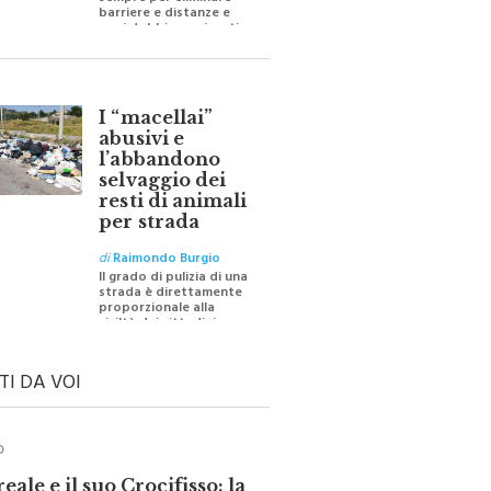
sempre per eliminare
barriere e distanze e
oggi dobbiamo ripartire
per ricostruire certezze
I “macellai”
abusivi e
l’abbandono
selvaggio dei
resti di animali
per strada
di
Raimondo Burgio
Il grado di pulizia di una
strada è direttamente
proporzionale alla
civiltà dei cittadini
TI DA VOI
O