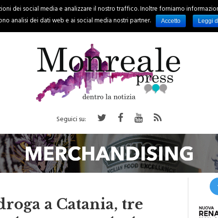
oni dei social media e analizzare il nostro traffico. Inoltre forniamo informazioni s
PALERMO
REGIONE
EVENTI
RUBRICHE
SPORT
no analisi dei dati web e ai social media nostri partner.
Accetto
Leggi d
Seguici su:
roga a Catania, tre