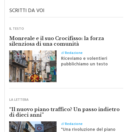
SCRITTI DA VOI
IL TESTO
Monreale e il suo Crocifisso: la forza
silenziosa di una comunità
di
Redazione
Riceviamo e volentieri
pubblichiamo un testo
inviato dalla scrittrice
monrealese Mariella
Sapienza all'indomani della
Festa del Santissimo
Crocifisso
LA LETTERA
“Il nuovo piano traffico? Un passo indietro
di dieci anni”