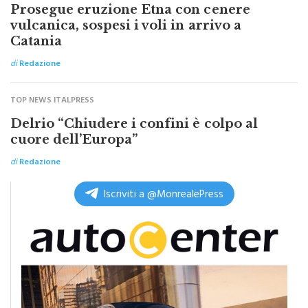
TOP NEWS ITALPRESS
Prosegue eruzione Etna con cenere
vulcanica, sospesi i voli in arrivo a
Catania
di
Redazione
TOP NEWS ITALPRESS
Delrio “Chiudere i confini è colpo al
cuore dell’Europa”
di
Redazione
Iscriviti a @MonrealePress