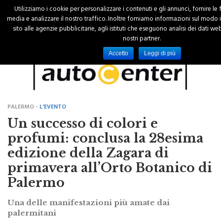
Utilizziamo i cookie per personalizzare i contenuti e gli annunci, fornire le 
media e analizzare il nostro traffico. Inoltre forniamo informazioni sul modo in 
sito alle agenzie pubblicitarie, agli istituti che eseguono analisi dei dati we
nostri partner.
Accetto
Leggi di più
PALERMO -
L'EVENTO
Un successo di colori e
profumi: conclusa la 28esima
edizione della Zagara di
primavera all’Orto Botanico di
Palermo
Una delle manifestazioni più amate dai