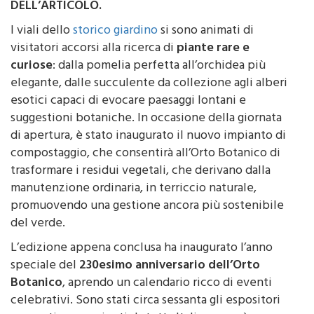
domenica 18 maggio.
GUARDA IL VIDEO ALLA FINE
DELL’ARTICOLO.
I viali dello
storico giardino
si sono animati di
visitatori accorsi alla ricerca di
piante rare e
curiose
: dalla pomelia perfetta all’orchidea più
elegante, dalle succulente da collezione agli alberi
esotici capaci di evocare paesaggi lontani e
suggestioni botaniche. In occasione della giornata
di apertura, è stato inaugurato il nuovo impianto di
compostaggio, che consentirà all’Orto Botanico di
trasformare i residui vegetali, che derivano dalla
manutenzione ordinaria, in terriccio naturale,
promuovendo una gestione ancora più sostenibile
del verde.
L’edizione appena conclusa ha inaugurato l’anno
speciale del
230esimo anniversario dell’Orto
Botanico
, aprendo un calendario ricco di eventi