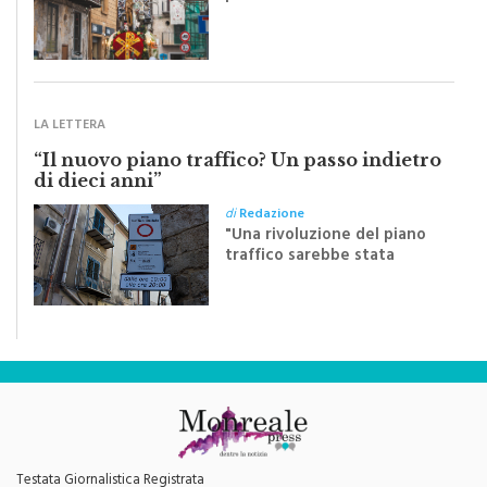
Riceviamo e volentieri
pubblichiamo un testo
inviato dalla scrittrice
monrealese Mariella
Sapienza all'indomani della
Festa del Santissimo
Crocifisso
LA LETTERA
“Il nuovo piano traffico? Un passo indietro
di dieci anni”
di
Redazione
"Una rivoluzione del piano
traffico sarebbe stata
efficace se preceduta da
una rivoluzione culturale"