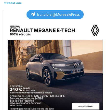
permafrost
di
Redazione
Iscriviti a @MonrealePress