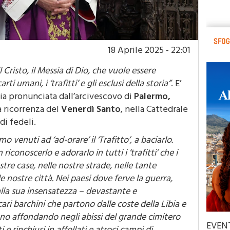
18 Aprile 2025 - 22:01
l Cristo, il Messia di Dio, che vuole essere
ti umani, i ‘trafitti’ e gli esclusi della storia”
. E’
ia pronunciata dall’arcivescovo di
Palermo,
a ricorrenza del
Venerdì Santo
, nella Cattedrale
di fedeli.
mo venuti ad ‘ad-orare’ il ‘Trafitto’, a baciarlo.
onoscerlo e adorarlo in tutti i ‘trafitti’ che i
tre case, nelle nostre strade, nelle tante
le nostre città. Nei paesi dove ferve la guerra,
la sua insensatezza – devastante e
ari barchini che partono dalle coste della Libia e
cono affondando negli abissi del grande cimitero
EVEN
 rinchiusi in affollati e atroci campi di