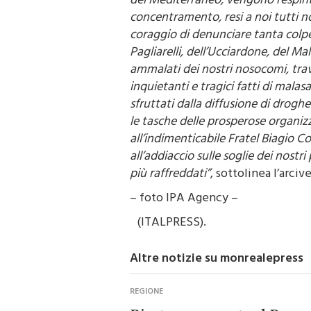
concentramento, resi a noi tutti noti
coraggio di denunciare tanta colpe
Pagliarelli, dell’Ucciardone, del Ma
ammalati dei nostri nosocomi, travol
inquietanti e tragici fatti di malasan
sfruttati dalla diffusione di drogh
le tasche delle prosperose organizz
all’indimenticabile Fratel Biagio 
all’addiaccio sulle soglie dei nostri p
più raffreddati”
, sottolinea l’arci
– foto IPA Agency –
(ITALPRESS).
Altre notizie su monrealepress
REGIONE
Risate senza sosta al Par