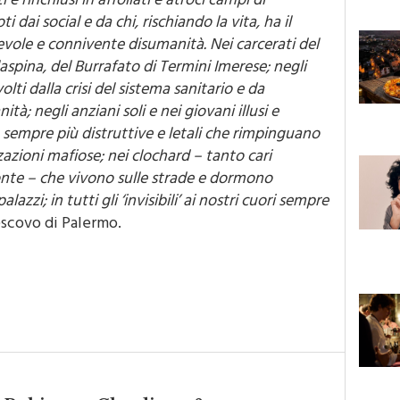
 dai social e da chi, rischiando la vita, ha il
vole e connivente disumanità. Nei carcerati del
laspina, del Burrafato di Termini Imerese; negli
ti dalla crisi del sistema sanitario e da
ità; negli anziani soli e nei giovani illusi e
e sempre più distruttive e letali che rimpinguano
azioni mafiose; nei clochard – tanto cari
Conte – che vivono sulle strade e dormono
alazzi; in tutti gli ‘invisibili’ ai nostri cuori sempre
vescovo di Palermo.
co Robinson: Claudione &