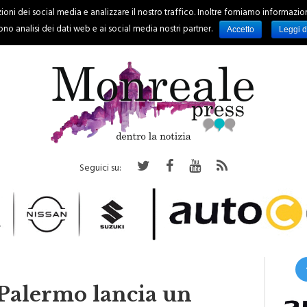
oni dei social media e analizzare il nostro traffico. Inoltre forniamo informazioni s
PALERMO
REGIONE
EVENTI
RUBRICHE
SPORT
no analisi dei dati web e ai social media nostri partner.
Accetto
Leggi d
Seguici su:
 Palermo lancia un