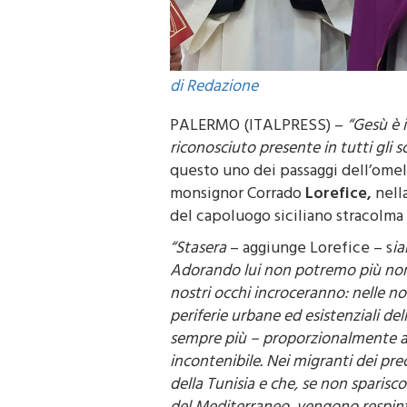
di Redazione
PALERMO (ITALPRESS) –
“Gesù è i
riconosciuto presente in tutti gli scar
questo uno dei passaggi dell’omel
monsignor Corrado
Lorefice,
nell
del capoluogo siciliano stracolma 
“Stasera
– aggiunge Lorefice – s
ia
Adorando lui non potremo più non ric
nostri occhi incroceranno: nelle nos
periferie urbane ed esistenziali del
sempre più – proporzionalmente al
incontenibile. Nei migranti dei prec
della Tunisia e che, se non sparis
del Mediterraneo, vengono respinti e