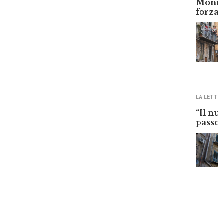
forza
LA LETT
“Il n
passo