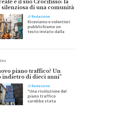
 silenziosa di una comunità
di
Redazione
Riceviamo e volentieri
pubblichiamo un
testo inviato dalla
scrittrice monrealese
Mariella Sapienza
all'indomani della
Festa del Santissimo
Crocifisso
ERA
uovo piano traffico? Un
 indietro di dieci anni”
di
Redazione
"Una rivoluzione del
piano traffico
sarebbe stata
efficace se preceduta
da una rivoluzione
culturale"