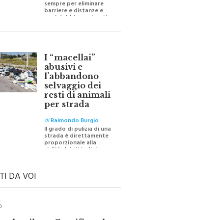
barriere e distanze e
oggi dobbiamo ripartire
per ricostruire certezze
I “macellai”
abusivi e
l’abbandono
selvaggio dei
resti di animali
per strada
di
Raimondo Burgio
Il grado di pulizia di una
strada è direttamente
proporzionale alla
civiltà dei cittadini
TI DA VOI
O
ale e il suo Crocifisso: la