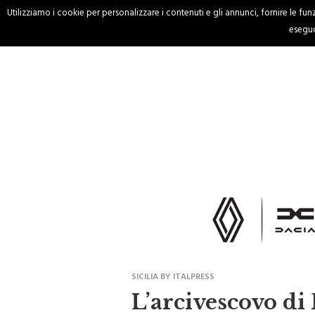
Utilizziamo i cookie per personalizzare i contenuti e gli annunci, fornire le funzi
HOME
CRONACA
eseguo
SICILIA BY ITALPRESS
L’arcivescovo di