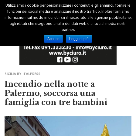
Utilizziamo i cookie per personalizzare i contenuti e gli annunci, fornire le
funzioni dei social media e analizzare il nostro traffico. Inoltre forniamo
informazioni sul modo in cui utilizzi il nostro sito alle agenzie pubblicitarie,
agli istituti che eseguono analisi dei dati web e ai social media nostri
partner.
Accetto
Leggi di più
SICILIA BY ITALPRESS
Incendio nella notte a
Palermo, soccorsa una
famiglia con tre bambini