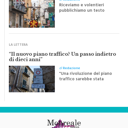
pubblichiamo un testo
inviato dalla scrittrice
monrealese Mariella
Sapienza all'indomani della
Festa del Santissimo
Crocifisso
LA LETTERA
“Il nuovo piano traffico? Un passo indietro
di dieci anni”
di
Redazione
"Una rivoluzione del piano
traffico sarebbe stata
efficace se preceduta da
una rivoluzione culturale"