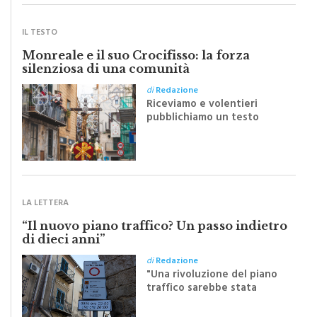
SCRITTI DA VOI
IL TESTO
Monreale e il suo Crocifisso: la forza
silenziosa di una comunità
di
Redazione
Riceviamo e volentieri
pubblichiamo un testo
inviato dalla scrittrice
monrealese Mariella
Sapienza all'indomani della
Festa del Santissimo
Crocifisso
LA LETTERA
“Il nuovo piano traffico? Un passo indietro
di dieci anni”
di
Redazione
"Una rivoluzione del piano
traffico sarebbe stata