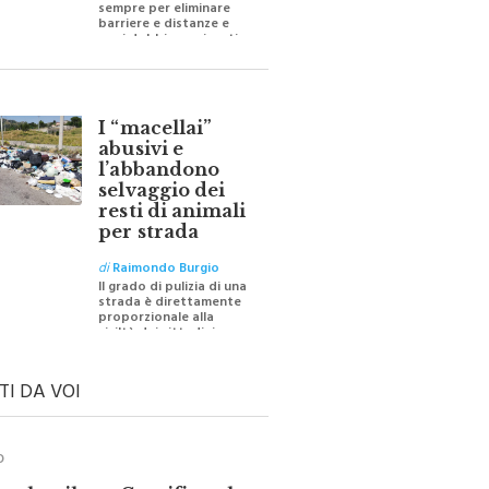
sempre per eliminare
barriere e distanze e
oggi dobbiamo ripartire
per ricostruire certezze
I “macellai”
abusivi e
l’abbandono
selvaggio dei
resti di animali
per strada
di
Raimondo Burgio
Il grado di pulizia di una
strada è direttamente
proporzionale alla
civiltà dei cittadini
TI DA VOI
O