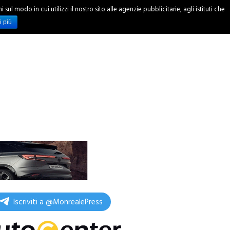
ul modo in cui utilizzi il nostro sito alle agenzie pubblicitarie, agli istituti che
INCHIESTE
i più
Iscriviti a @MonrealePress