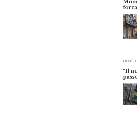
Monre
forza
LA LETT
“Il n
passo