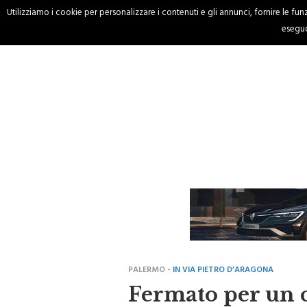
Utilizziamo i cookie per personalizzare i contenuti e gli annunci, fornire le funzi
HOME
CRONACA
eseguo
PALERMO -
IN VIA PIETRO D’ARAGONA
Fermato per un c