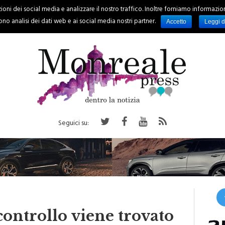
oni dei social media e analizzare il nostro traffico. Inoltre forniamo informazioni s
PALERMO
REGIONE
EVENTI
RUBRICHE
SPORT
no analisi dei dati web e ai social media nostri partner.
Accetto
Leggi d
Seguici su:
ontrollo viene trovato