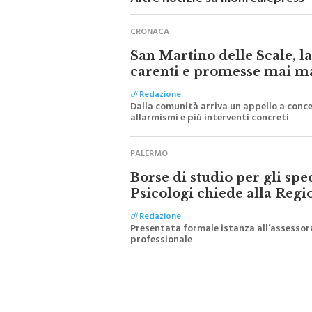
Altre notizie su monrealepress
CRONACA
San Martino delle Scale, l
carenti e promesse mai m
di
Redazione
Dalla comunità arriva un appello a conce
allarmismi e più interventi concreti
PALERMO
Borse di studio per gli spe
Psicologi chiede alla Regi
di
Redazione
Presentata formale istanza all’assessora
professionale