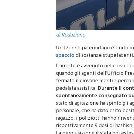
di Redazione
Un 17enne palermitano è finito in
spaccio
di sostanze stupefacenti
L’arresto è avvenuto nel corso di 
quando gli agenti dell’Ufficio P
fermato il giovane mentre percorre
pedalata assistita.
Durante il cont
spontaneamente consegnato due
stato di agitazione ha spinto gli
personale, che ha dato esito posit
ragazzo, i poliziotti hanno rinve
rispettivamente 9 dosi di hashish 
La perquisizione è stata poi estesa