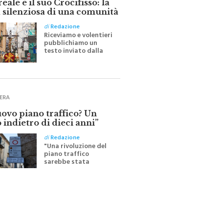
ale e il suo Crocifisso: la
 silenziosa di una comunità
di
Redazione
Riceviamo e volentieri
pubblichiamo un
testo inviato dalla
scrittrice monrealese
Mariella Sapienza
all'indomani della
Festa del Santissimo
Crocifisso
ERA
uovo piano traffico? Un
 indietro di dieci anni”
di
Redazione
"Una rivoluzione del
piano traffico
sarebbe stata
efficace se preceduta
da una rivoluzione
culturale"