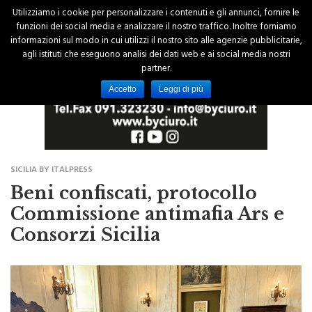
Utilizziamo i cookie per personalizzare i contenuti e gli annunci, fornire le
funzioni dei social media e analizzare il nostro traffico. Inoltre forniamo
informazioni sul modo in cui utilizzi il nostro sito alle agenzie pubblicitarie,
agli istituti che eseguono analisi dei dati web e ai social media nostri
partner.
Accetto
Leggi di più
SICILIA BY ITALPRESS
Beni confiscati, protocollo
Commissione antimafia Ars e
Consorzi Sicilia