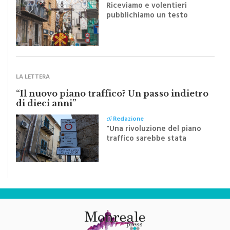
pubblichiamo un testo
inviato dalla scrittrice
monrealese Mariella
Sapienza all'indomani della
Festa del Santissimo
Crocifisso
LA LETTERA
“Il nuovo piano traffico? Un passo indietro
di dieci anni”
di
Redazione
"Una rivoluzione del piano
traffico sarebbe stata
efficace se preceduta da
una rivoluzione culturale"