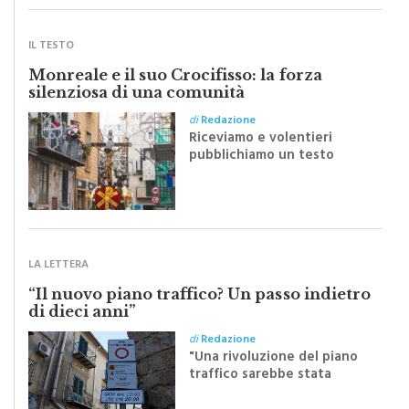
IL TESTO
Monreale e il suo Crocifisso: la forza
silenziosa di una comunità
di
Redazione
Riceviamo e volentieri
pubblichiamo un testo
inviato dalla scrittrice
monrealese Mariella
Sapienza all'indomani della
Festa del Santissimo
Crocifisso
LA LETTERA
“Il nuovo piano traffico? Un passo indietro
di dieci anni”
di
Redazione
"Una rivoluzione del piano
traffico sarebbe stata
efficace se preceduta da
una rivoluzione culturale"