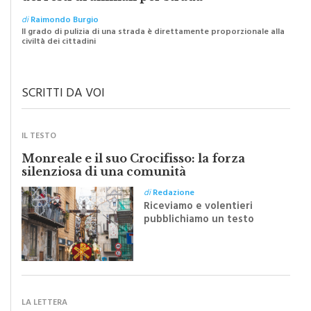
di
Raimondo Burgio
Il grado di pulizia di una strada è direttamente proporzionale alla
civiltà dei cittadini
SCRITTI DA VOI
IL TESTO
Monreale e il suo Crocifisso: la forza
silenziosa di una comunità
di
Redazione
Riceviamo e volentieri
pubblichiamo un testo
inviato dalla scrittrice
monrealese Mariella
Sapienza all'indomani della
Festa del Santissimo
Crocifisso
LA LETTERA