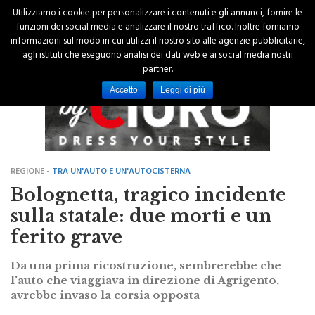
Utilizziamo i cookie per personalizzare i contenuti e gli annunci, fornire le
funzioni dei social media e analizzare il nostro traffico. Inoltre forniamo
informazioni sul modo in cui utilizzi il nostro sito alle agenzie pubblicitarie,
agli istituti che eseguono analisi dei dati web e ai social media nostri
partner.
Accetto
Leggi di più
REGIONE -
TRA UN'AUTO E UN'AUTOCISTERNA
Bolognetta, tragico incidente
sulla statale: due morti e un
ferito grave
Da una prima ricostruzione, sembrerebbe che
l'auto che viaggiava in direzione di Agrigento,
avrebbe invaso la corsia opposta