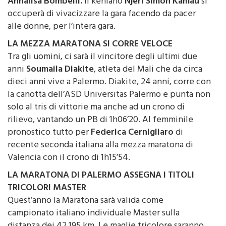
Annalisa Bombelli.
Il keniano
Njeri Simon Kamau
si
occuperà di vivacizzare la gara facendo da pacer
alle donne, per l’intera gara.
LA MEZZA MARATONA SI CORRE VELOCE
Tra gli uomini, ci sarà il vincitore degli ultimi due
anni
Soumaila Diakite
, atleta del Mali che da circa
dieci anni vive a Palermo. Diakite, 24 anni, corre con
la canotta dell’ASD Universitas Palermo e punta non
solo al tris di vittorie ma anche ad un crono di
rilievo, vantando un PB di 1h06’20. Al femminile
pronostico tutto per
Federica Cernigliaro
di
recente seconda italiana alla mezza maratona di
Valencia con il crono di 1h15’54.
LA MARATONA DI PALERMO ASSEGNA I TITOLI
TRICOLORI MASTER
Quest’anno la Maratona sarà valida come
campionato italiano individuale Master sulla