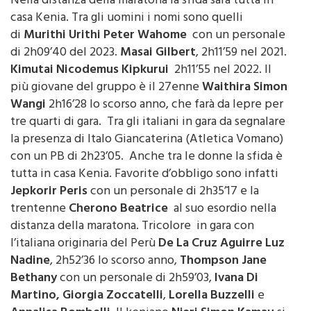
Nella distanza della maratona la sfida sarà tutta in
casa Kenia. Tra gli uomini i nomi sono quelli
di
Murithi Urithi Peter Wahome
con un personale
di 2h09’40 del 2023.
Masai Gilbert
, 2h11’59 nel 2021.
Kimutai Nicodemus Kipkurui
2h11’55 nel 2022. Il
più giovane del gruppo è il 27enne
Waithira Simon
Wangi
2h16’28 lo scorso anno, che farà da lepre per
tre quarti di gara. Tra gli italiani in gara da segnalare
la presenza di Italo Giancaterina (Atletica Vomano)
con un PB di 2h23’05. Anche tra le donne la sfida è
tutta in casa Kenia. Favorite d’obbligo sono infatti
Jepkorir Peris
con un personale di 2h35’17 e la
trentenne
Cherono Beatrice
al suo esordio nella
distanza della maratona. Tricolore in gara con
l’italiana originaria del Perù
De La Cruz Aguirre Luz
Nadine
, 2h52’36 lo scorso anno,
Thompson Jane
Bethany
con un personale di 2h59’03,
Ivana Di
Martino, Giorgia Zoccatelli
,
Lorella Buzzelli
e