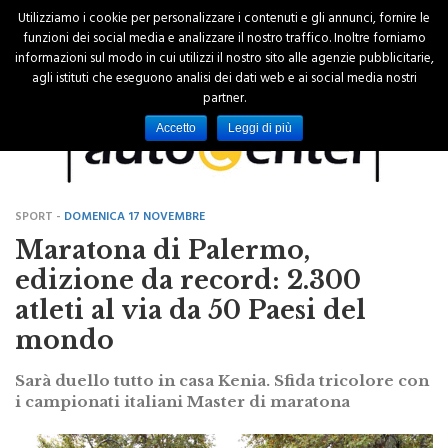
Utilizziamo i cookie per personalizzare i contenuti e gli annunci, fornire le
funzioni dei social media e analizzare il nostro traffico. Inoltre forniamo
informazioni sul modo in cui utilizzi il nostro sito alle agenzie pubblicitarie,
agli istituti che eseguono analisi dei dati web e ai social media nostri
partner.
Accetto
Leggi di più
SPORT -
DOMENICA 17 NOVEMBRE
Maratona di Palermo,
edizione da record: 2.300
atleti al via da 50 Paesi del
mondo
Sarà duello tutto in casa Kenia. Sfida tricolore con
i campionati italiani Master di maratona