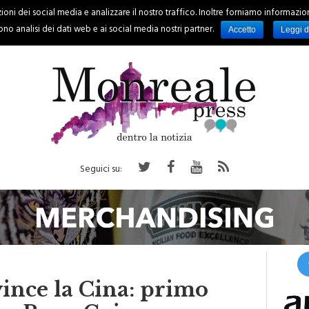
oni dei social media e analizzare il nostro traffico. Inoltre forniamo informazioni s
PALERMO
REGIONE
EVENTI
RUBRICHE
SPORT
no analisi dei dati web e ai social media nostri partner.
Accetto
Leggi d
Seguici su:
ince la Cina: primo