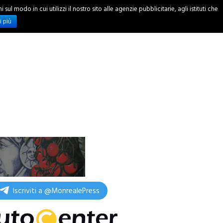
ul modo in cui utilizzi il nostro sito alle agenzie pubblicitarie, agli istituti che
INCHIESTE
i più
Iscriviti a @MonrealePress