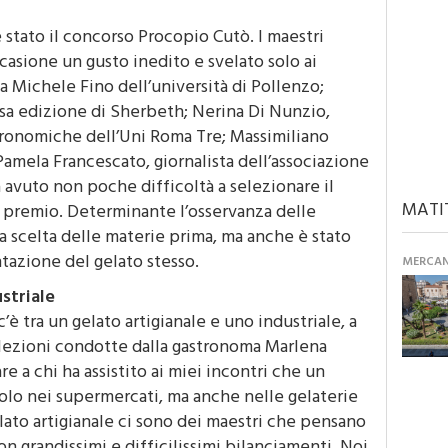
stato il concorso Procopio Cutò. I maestri
casione un gusto inedito e svelato solo ai
 Michele Fino dell’università di Pollenzo;
rsa edizione di Sherbeth; Nerina Di Nunzio,
tronomiche dell’Uni Roma Tre; Massimiliano
Pamela Francescato, giornalista dell’associazione
ha avuto non poche difficoltà a selezionare il
MATI
il premio. Determinante l’osservanza delle
a scelta delle materie prima, ma anche è stato
ntazione del gelato stesso.
MERCANT
striale
è tra un gelato artigianale e uno industriale, a
lezioni condotte dalla gastronoma Marlena
 a chi ha assistito ai miei incontri che un
solo nei supermercati, ma anche nelle gelaterie
elato artigianale ci sono dei maestri che pensano