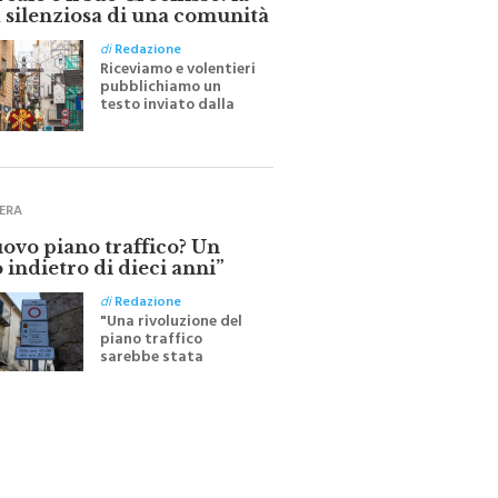
ale e il suo Crocifisso: la
 silenziosa di una comunità
di
Redazione
Riceviamo e volentieri
pubblichiamo un
testo inviato dalla
scrittrice monrealese
Mariella Sapienza
all'indomani della
Festa del Santissimo
Crocifisso
ERA
uovo piano traffico? Un
 indietro di dieci anni”
di
Redazione
"Una rivoluzione del
piano traffico
sarebbe stata
efficace se preceduta
da una rivoluzione
culturale"