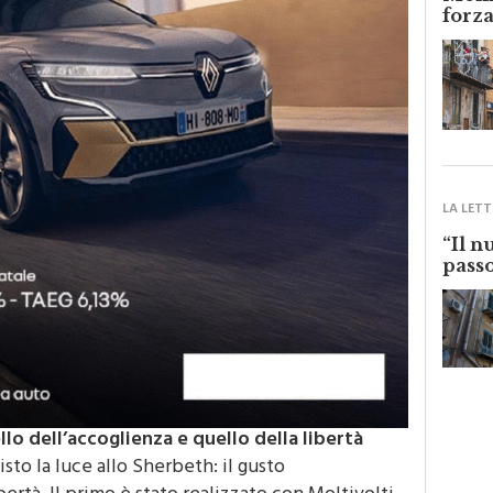
Monre
forza
LA LETT
“Il n
passo
llo dell’accoglienza e quello della libertà
sto la luce allo Sherbeth: il gusto