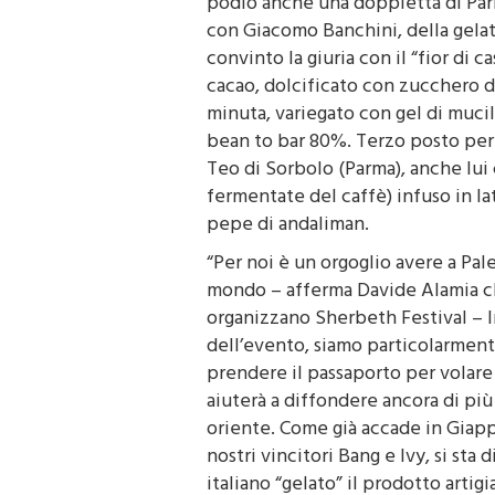
podio anche una doppietta di Par
con Giacomo Banchini, della gelat
convinto la giuria con il “fior di c
cacao, dolcificato con zucchero d
minuta, variegato con gel di mucil
bean to bar 80%. Terzo posto per 
Teo di Sorbolo (Parma), anche lui 
fermentate del caffè) infuso in la
pepe di andaliman.
“Per noi è un orgoglio avere a Pa
mondo – afferma Davide Alamia ch
organizzano Sherbeth Festival – I
dell’evento, siamo particolarment
prendere il passaporto per volare
aiuterà a diffondere ancora di più 
oriente. Come già accade in Giap
nostri vincitori Bang e Ivy, si st