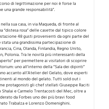
ianale per distinguerlo dall’ice cream industriale.
orso di legittimazione per noi è forse la
he una grande responsabilità”.
ella sua casa, in via Maqueda, di fronte al
a “distesa rosa” delle casette dal tipico colore
stazione 48 gusti provenienti da ogni parte del
 stata una grandissima partecipazione di
rancia, Cina, Olanda, Finlandia, Regno Unito,
, Polonia. Tra le novità più interessanti della
aperto” per permettere ai visitatori di scoprire
orium: uno all’interno della “Sala dei dipinti”
no accanto all’Atelier del Gelato, dove esperti
tinenti al mondo del gelato. Tutti sold out i
 protagonisti gli chef stellati Giuseppe Raciti
 Shalai e Carmelo Trentacosti del Mec, oltre a
derato da Forbes uno dei più bravi food
Renato Trabalza e Lorenzo Domenighini.