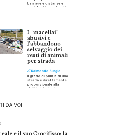
sempre per eliminare
barriere e distanze e
oggi dobbiamo ripartire
per ricostruire certezze
I “macellai”
abusivi e
l’abbandono
selvaggio dei
resti di animali
per strada
di
Raimondo Burgio
Il grado di pulizia di una
strada è direttamente
proporzionale alla
civiltà dei cittadini
TI DA VOI
O