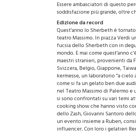
italiano “gelato” il prodotto artig
Essere ambasciatori di questo perc
soddisfazione più grande, oltre c
Edizione da record
Quest’anno lo Sherbeth è tornato n
teatro Massimo. In piazza Verdi un
fucsia dello Sherbeth con in degu
mondo. E mai come quest’anno c’è
maestri stranieri, provenienti da F
Svizzera, Belgio, Giappone, Taiwan
kermesse, un laboratorio “a cielo 
come si fa un gelato ben due audit
nel Teatro Massimo di Palermo e u
si sono confrontati su vari temi at
cooking show che hanno visto come
dello Zash, Giovanni Santoro dello
un evento insieme a Ruben, consi
influencer. Con loro i gelatieri 