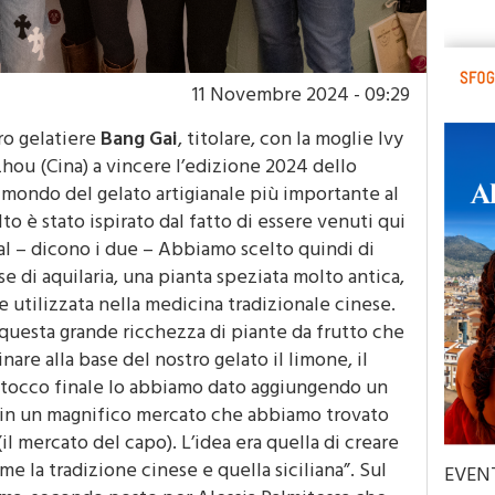
11 Novembre 2024 - 09:29
ro gelatiere
Bang Gai
, titolare, con la moglie Ivy
gzhou (Cina) a vincere l’edizione 2024 dello
 mondo del gelato artigianale più importante al
o è stato ispirato dal fatto di essere venuti qui
val – dicono i due – Abbiamo scelto quindi di
se di aquilaria, una pianta speziata molto antica,
ne utilizzata nella medicina tradizionale cinese.
 questa grande ricchezza di piante da frutto che
are alla base del nostro gelato il limone, il
Il tocco finale lo abbiamo dato aggiungendo un
o in un magnifico mercato che abbiamo trovato
il mercato del capo). L’idea era quella di creare
e la tradizione cinese e quella siciliana”. Sul
EVEN