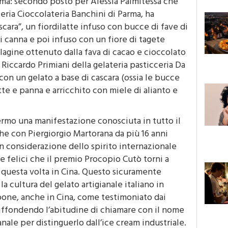
ma: secondo posto per Alessia Palmitessa che
eria Cioccolateria Banchini di Parma, ha
ascara”, un fiordilatte infuso con bucce di fave di
i canna e poi infuso con un fiore di tagete
lagine ottenuto dalla fava di cacao e cioccolato
Riccardo Primiani della gelateria pasticceria Da
con un gelato a base di cascara (ossia le bucce
tte e panna e arricchito con miele di alianto e
lermo una manifestazione conosciuta in tutto il
e con Piergiorgio Martorana da più 16 anni
n considerazione dello spirito internazionale
e felici che il premio Procopio Cutò torni a
 questa volta in Cina. Questo sicuramente
la cultura del gelato artigianale italiano in
pone, anche in Cina, come testimoniato dai
a diffondendo l’abitudine di chiamare con il nome