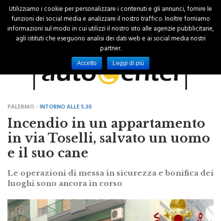
Utilizziamo i cookie per personalizzare i contenuti e gli annunci, fornire le
funzioni dei social media e analizzare il nostro traffico. Inoltre forniamo
informazioni sul modo in cui utilizzi il nostro sito alle agenzie pubblicitarie,
agli istituti che eseguono analisi dei dati web e ai social media nostri
partner.
Accetto
Leggi di più
PALERMO -
INTORNO ALLE 5.30
Incendio in un appartamento
in via Toselli, salvato un uomo
e il suo cane
Le operazioni di messa in sicurezza e bonifica dei
luoghi sono ancora in corso