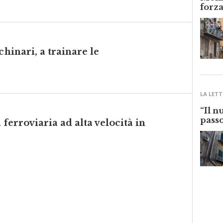
Monre
forza
chinari, a trainare le
LA LETT
“Il n
passo
a ferroviaria ad alta velocità in