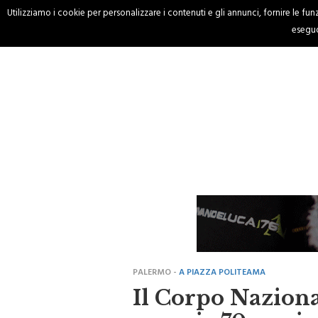
Utilizziamo i cookie per personalizzare i contenuti e gli annunci, fornire le funzi
HOME
CRONACA
eseguo
PALERMO -
A PIAZZA POLITEAMA
Il Corpo Naziona