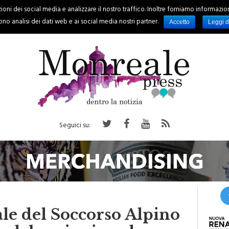
oni dei social media e analizzare il nostro traffico. Inoltre forniamo informazioni s
PALERMO
REGIONE
EVENTI
RUBRICHE
SPORT
no analisi dei dati web e ai social media nostri partner.
Accetto
Leggi d
Seguici su:
le del Soccorso Alpino