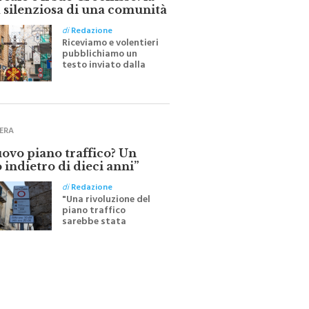
ale e il suo Crocifisso: la
 silenziosa di una comunità
di
Redazione
Riceviamo e volentieri
pubblichiamo un
testo inviato dalla
scrittrice monrealese
Mariella Sapienza
all'indomani della
Festa del Santissimo
Crocifisso
ERA
uovo piano traffico? Un
 indietro di dieci anni”
di
Redazione
"Una rivoluzione del
piano traffico
sarebbe stata
efficace se preceduta
da una rivoluzione
culturale"