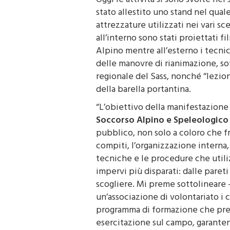
Oggi le attività si sono svolte nel
stato allestito uno stand nel qua
attrezzature utilizzati nei vari s
all’interno sono stati proiettati fi
Alpino mentre all’esterno i tecni
delle manovre di rianimazione, s
regionale del Sass, nonché “lezio
della barella portantina.
“L’obiettivo della manifestazione
Soccorso Alpino e Speleologico 
pubblico, non solo a coloro che f
compiti, l’organizzazione interna, 
tecniche e le procedure che utili
impervi più disparati: dalle pareti 
scogliere. Mi preme sottolineare –
un’associazione di volontariato i c
programma di formazione che prev
esercitazione sul campo, garanten