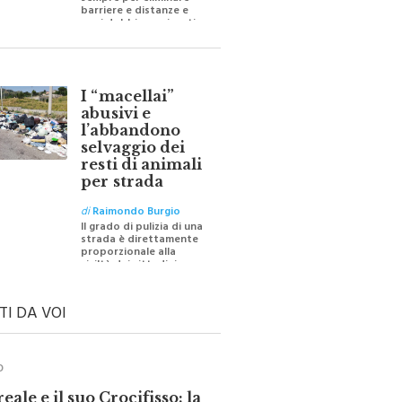
sempre per eliminare
barriere e distanze e
oggi dobbiamo ripartire
per ricostruire certezze
I “macellai”
abusivi e
l’abbandono
selvaggio dei
resti di animali
per strada
di
Raimondo Burgio
Il grado di pulizia di una
strada è direttamente
proporzionale alla
civiltà dei cittadini
TI DA VOI
O