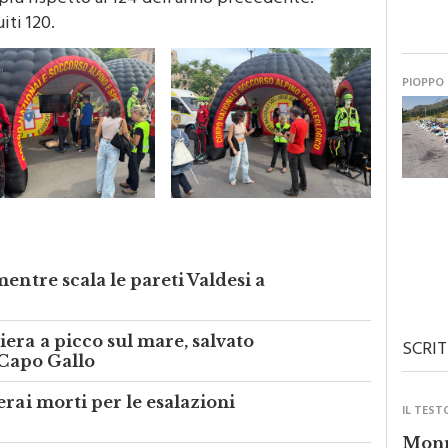
n più rispetto ai 124 dell’anno precedente.
iti 120.
PIOPPO
entre scala le pareti Valdesi a
era a picco sul mare, salvato
SCRIT
 Capo Gallo
erai morti per le esalazioni
IL TEST