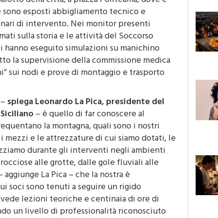
 salotto della città, a piazza Politeama, dove è
le sono esposti abbigliamento tecnico e
cenari di intervento. Nei monitor presenti
lmati sulla storia e le attività del Soccorso
ci hanno eseguito simulazioni su manichino
otto la supervisione della commissione medica
ni” sui nodi e prove di montaggio e trasporto
 –
spiega Leonardo La Pica, presidente del
Siciliano
– è quello di far conoscere al
requentano la montagna, quali sono i nostri
i mezzi e le attrezzature di cui siamo dotati, le
zziamo durante gli interventi negli ambienti
rocciose alle grotte, dalle gole fluviali alle
 aggiunge La Pica – che la nostra è
ui soci sono tenuti a seguire un rigido
ede lezioni teoriche e centinaia di ore di
do un livello di professionalità riconosciuto