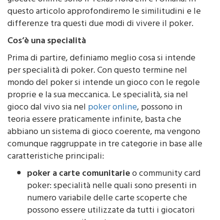
giocate online sono il Texas Hold’em e l’Omaha. In
questo articolo approfondiremo le similitudini e le
differenze tra questi due modi di vivere il poker.
Cos’è una specialità
Prima di partire, definiamo meglio cosa si intende
per specialità di poker. Con questo termine nel
mondo del poker si intende un gioco con le regole
proprie e la sua meccanica. Le specialità, sia nel
gioco dal vivo sia nel
poker online
, possono in
teoria essere praticamente infinite, basta che
abbiano un sistema di gioco coerente, ma vengono
comunque raggruppate in tre categorie in base alle
caratteristiche principali:
poker a carte comunitarie
o community card
poker: specialità nelle quali sono presenti in
numero variabile delle carte scoperte che
possono essere utilizzate da tutti i giocatori