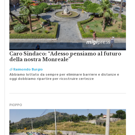
Caro Sindaco: “Adesso pensiamo al futuro
della nostra Monreale”
di
Raimondo Burgio
Abbiamo lottato da sempre per eliminare barriere e distanze e
oggi dobbiamo ripartire per ricostruire certezze
PIOPPO