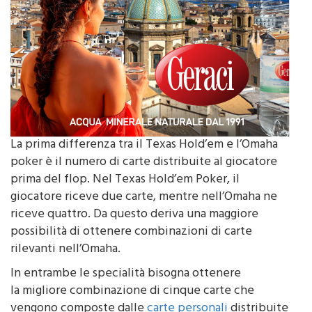
La prima differenza tra il Texas Hold’em e l’Omaha
poker è il numero di carte distribuite al giocatore
prima del flop. Nel Texas Hold’em Poker, il
giocatore riceve due carte, mentre nell’Omaha ne
riceve quattro. Da questo deriva una maggiore
possibilità di ottenere combinazioni di carte
rilevanti nell’Omaha.
In entrambe le specialità bisogna ottenere
la migliore combinazione di cinque carte che
vengono composte dalle
carte personali
distribuite