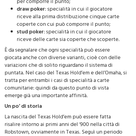
per comporre il punto;
draw poker
: specialità in cui il giocatore
riceve alla prima distribuzione cinque carte
coperte con cui può comporre il punto;
stud poker
: specialità in cui il giocatore
riceve delle carte sia coperte che scoperte.
È da segnalare che ogni specialità può essere
giocata anche con diverse varianti, cioè con delle
variazioni che di solito riguardano il sistema di
puntata. Nel caso del Texas Hold’em e dell’Omaha, si
tratta per entrambi i casi di specialità a carte
comunitarie: quindi da questo punto di vista
emerge già una importante affinità.
Un po’ di storia
La nascita del Texas Hold’em può essere fatta
risalire intorno ai primi anni del ‘900 nella città di
Robstown, ovviamente in Texas. Seguì un periodo