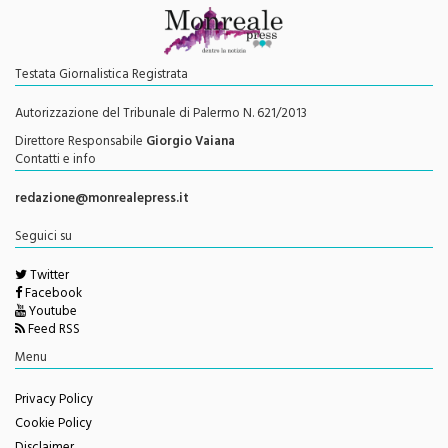
Testata Giornalistica Registrata
Autorizzazione del Tribunale di Palermo N. 621/2013
Direttore Responsabile
Giorgio Vaiana
Contatti e info
redazione@monrealepress.it
Seguici su
Twitter
Facebook
Youtube
Feed RSS
Menu
Privacy Policy
Cookie Policy