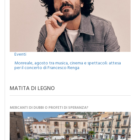
Eventi
Monreale, agosto tra musica, cinema e spettacoli: attesa
per il concerto di Francesco Renga
MATITA DI LEGNO
MERCANTI DI DUBBI O PROFETI DI SPERANZA?