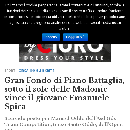
Utilizziamo i cookie per personalizzare i contenuti e gli annunci, fornire le
funzioni dei social media e analizzare il nostro traffico. Inoltre forniamo
informazioni sul modo in cui utilizzi il nostro sito alle agenzie pubblicitarie,
agli istituti che eseguono analisi dei dati web e ai social media nostri
partner.
Accetto
Leggi di più
SPORT -
CIRCA 100 GLI ISCRITTI
Gran Fondo di Piano Battaglia,
sotto il sole delle Madonie
vince il giovane Emanuele
Spica
Secondo posto per Manuel Oddo dell'Asd Gds
Team Competition, terzo Santo Oddo, dell'Open