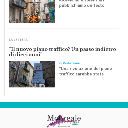
Riceviamo e volentieri
pubblichiamo un testo
inviato dalla scrittrice
monrealese Mariella
Sapienza all'indomani della
Festa del Santissimo
Crocifisso
LA LETTERA
“Il nuovo piano traffico? Un passo indietro
di dieci anni”
di
Redazione
"Una rivoluzione del piano
traffico sarebbe stata
efficace se preceduta da
una rivoluzione culturale"