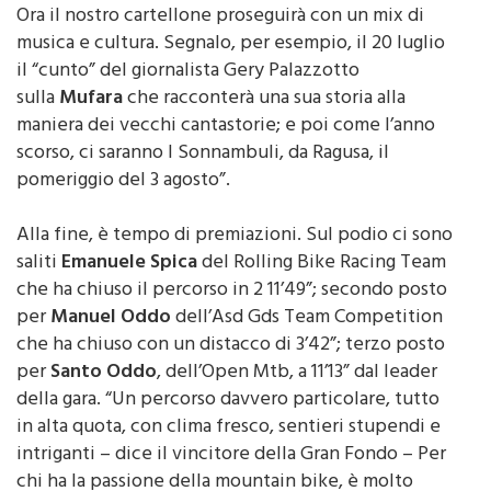
Ora il nostro cartellone proseguirà con un mix di
musica e cultura. Segnalo, per esempio, il 20 luglio
il “cunto” del giornalista Gery Palazzotto
sulla
Mufara
che racconterà una sua storia alla
maniera dei vecchi cantastorie; e poi come l’anno
scorso, ci saranno I Sonnambuli, da Ragusa, il
pomeriggio del 3 agosto”.
Alla fine, è tempo di premiazioni. Sul podio ci sono
saliti
Emanuele Spica
del Rolling Bike Racing Team
che ha chiuso il percorso in 2 11’49”; secondo posto
per
Manuel Oddo
dell’Asd Gds Team Competition
che ha chiuso con un distacco di 3’42”; terzo posto
per
Santo Oddo
, dell’Open Mtb, a 11’13” dal leader
della gara. “Un percorso davvero particolare, tutto
in alta quota, con clima fresco, sentieri stupendi e
intriganti – dice il vincitore della Gran Fondo – Per
chi ha la passione della mountain bike, è molto