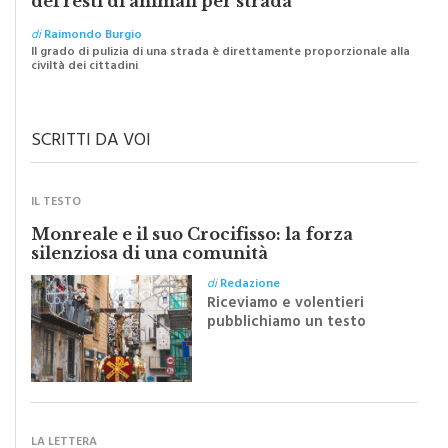
dei resti di animali per strada
di
Raimondo Burgio
Il grado di pulizia di una strada è direttamente proporzionale alla
civiltà dei cittadini
SCRITTI DA VOI
IL TESTO
Monreale e il suo Crocifisso: la forza
silenziosa di una comunità
di
Redazione
Riceviamo e volentieri
pubblichiamo un testo
inviato dalla scrittrice
monrealese Mariella
Sapienza all'indomani della
Festa del Santissimo
Crocifisso
LA LETTERA