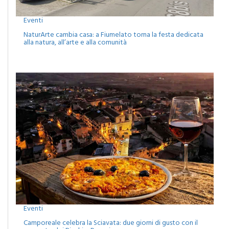
Eventi
NaturArte cambia casa: a Fiumelato torna la festa dedicata
alla natura, all’arte e alla comunità
Eventi
Camporeale celebra la Sciavata: due giorni di gusto con il