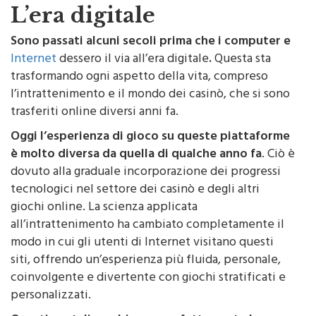
L’era digitale
Sono passati alcuni secoli prima che i computer e
Internet
dessero il via all’era digitale
.
Questa sta
trasformando ogni aspetto della vita, compreso
l’intrattenimento e il mondo dei casinò, che si sono
trasferiti online diversi anni fa.
Oggi l’esperienza di gioco su queste piattaforme
è molto diversa da quella di qualche anno fa
. Ciò è
dovuto alla graduale incorporazione dei progressi
tecnologici nel settore dei casinò e degli altri
giochi online. La scienza applicata
all’intrattenimento ha cambiato completamente il
modo in cui gli utenti di Internet visitano questi
siti, offrendo un’esperienza più fluida, personale,
coinvolgente e divertente con giochi stratificati e
personalizzati.