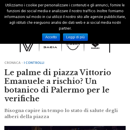
Utilizziamo i cookie per personalizzare i contenuti e gli annunci, fornire le
funzioni dei social media e analizzare il nostro traffico. Inoltre forniamo
informazioni sul modo in cui utilizzi il nostro sito alle agenzie pubblicitarie,
agli istituti che eseguono analisi dei dati web e ai social media nostri
partner.
Accetto
Leggi di più
CRONACA -
I CONTROLLI
Le palme di piazza Vittorio
Emanuele a rischio? Un
botanico di Palermo per le
verifiche
Bisogna capire in tempo lo stato di salute degli
alberi della piazza