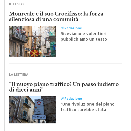
IL TESTO
Monreale e il suo Crocifisso: la forza
silenziosa di una comunità
di
Redazione
Riceviamo e volentieri
pubblichiamo un testo
inviato dalla scrittrice
monrealese Mariella
Sapienza all'indomani della
Festa del Santissimo
Crocifisso
LA LETTERA
“Il nuovo piano traffico? Un passo indietro
di dieci anni”
di
Redazione
"Una rivoluzione del piano
traffico sarebbe stata
efficace se preceduta da
una rivoluzione culturale"