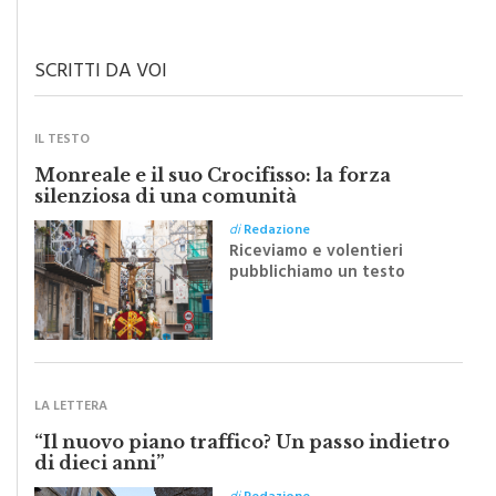
SCRITTI DA VOI
IL TESTO
Monreale e il suo Crocifisso: la forza
silenziosa di una comunità
di
Redazione
Riceviamo e volentieri
pubblichiamo un testo
inviato dalla scrittrice
monrealese Mariella
Sapienza all'indomani della
Festa del Santissimo
Crocifisso
LA LETTERA
“Il nuovo piano traffico? Un passo indietro
di dieci anni”