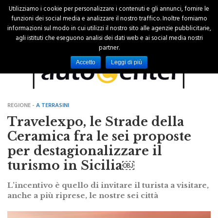
Utilizziamo i cookie per personalizzare i contenuti e gli annunci, fornire le
funzioni dei social media e analizzare il nostro traffico. Inoltre forniamo
informazioni sul modo in cui utilizzi il nostro sito alle agenzie pubblicitarie,
agli istituti che eseguono analisi dei dati web e ai social media nostri
partner.
Accetto
Leggi di più
REGIONE -
A TERRASINI
Travelexpo, le Strade della
Ceramica fra le sei proposte
per destagionalizzare il
turismo in Sicilia￼
L’incentivo è quello di invitare il turista a visitare,
anche a più riprese, le nostre sei città