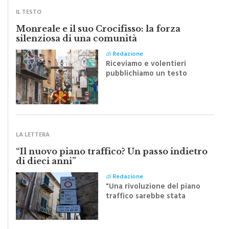
IL TESTO
Monreale e il suo Crocifisso: la forza
silenziosa di una comunità
di
Redazione
Riceviamo e volentieri
pubblichiamo un testo
inviato dalla scrittrice
monrealese Mariella
Sapienza all'indomani della
Festa del Santissimo
Crocifisso
LA LETTERA
“Il nuovo piano traffico? Un passo indietro
di dieci anni”
di
Redazione
"Una rivoluzione del piano
traffico sarebbe stata
efficace se preceduta da