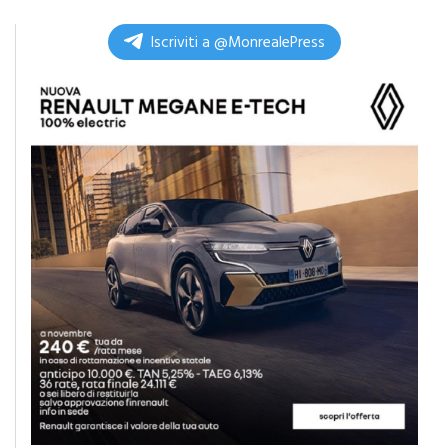
Iscriviti a @MonrealePress