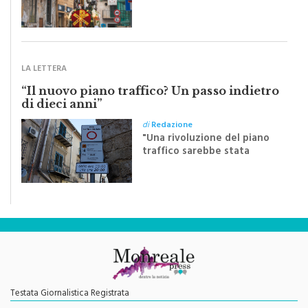
Sapienza all'indomani della
Festa del Santissimo
Crocifisso
LA LETTERA
“Il nuovo piano traffico? Un passo indietro
di dieci anni”
di
Redazione
"Una rivoluzione del piano
traffico sarebbe stata
efficace se preceduta da
una rivoluzione culturale"
Testata Giornalistica Registrata
Autorizzazione del Tribunale di Palermo N. 621/2013