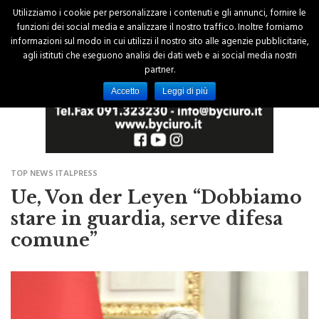
Utilizziamo i cookie per personalizzare i contenuti e gli annunci, fornire le
funzioni dei social media e analizzare il nostro traffico. Inoltre forniamo
informazioni sul modo in cui utilizzi il nostro sito alle agenzie pubblicitarie,
agli istituti che eseguono analisi dei dati web e ai social media nostri
partner.
Accetto
Leggi di più
TOP NEWS ITALPRESS
Ue, Von der Leyen “Dobbiamo
stare in guardia, serve difesa
comune”