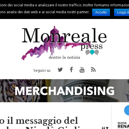
oni dei social media e analizzare il nostro traffico. Inoltre forniamo informazioni s
PALERMO
REGIONE
EVENTI
RUBRICHE
SPORT
no analisi dei dati web e ai social media nostri partner.
Accetto
Leggi d
Seguici su:
o il messaggio del