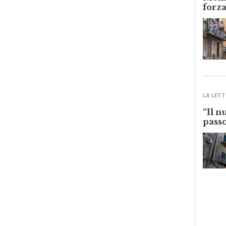
Monre
forza
LA LETT
“Il n
passo