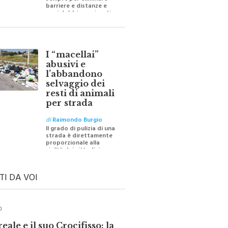
sempre per eliminare
barriere e distanze e
oggi dobbiamo ripartire
per ricostruire certezze
I “macellai”
abusivi e
l’abbandono
selvaggio dei
resti di animali
per strada
di
Raimondo Burgio
Il grado di pulizia di una
strada è direttamente
proporzionale alla
civiltà dei cittadini
TI DA VOI
O