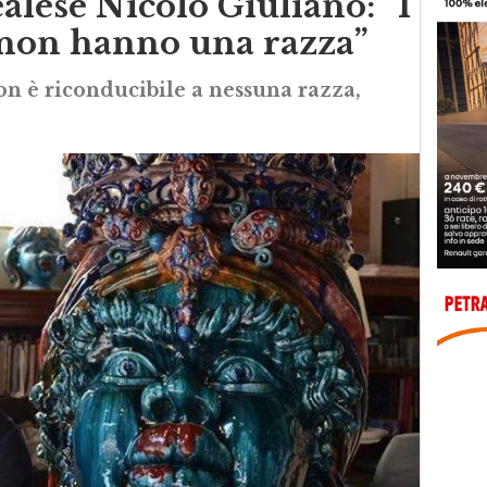
lese Nicolò Giuliano: “I
 non hanno una razza”
 non è riconducibile a nessuna razza,