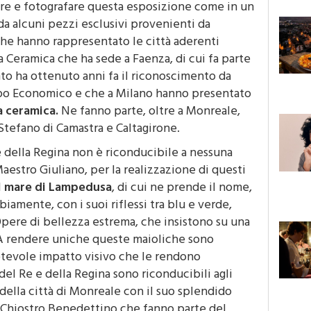
are e fotografare questa esposizione come in un
a alcuni pezzi esclusivi provenienti da
 che hanno rappresentato le città aderenti
la Ceramica che ha sede a Faenza, di cui fa parte
nto ha ottenuto anni fa il riconoscimento da
ppo Economico e che a Milano hanno presentato
a ceramica.
Ne fanno parte, oltre a Monreale,
Stefano di Camastra e Caltagirone.
 e della Regina non è riconducibile a nessuna
Maestro Giuliano, per la realizzazione di questi
l
mare di Lampedusa
, di cui ne prende il nome,
iamente, con i suoi riflessi tra blu e verde,
Opere di bellezza estrema, che insistono su una
 A rendere uniche queste maioliche sono
notevole impatto visivo che le rendono
el Re e della Regina sono riconducibili agli
della città di Monreale con il suo splendido