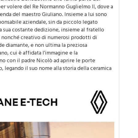
Chiostro Benedettino che fanno parte del
er volere del Re Normanno Guglielmo II, dove a
zienda del maestro Giuliano. Insieme a lui sono
ponsabile aziendale, sin da piccolo legato
la sua costante dedizione, insieme al fratello
i, nonché creativo di numerosi prodotti di
de diamante, e non ultima la preziosa
no, cui è affidata l’immagine e la
o con il padre Nicolò ad aprire le porte
, legando il suo nome alla storia della ceramica