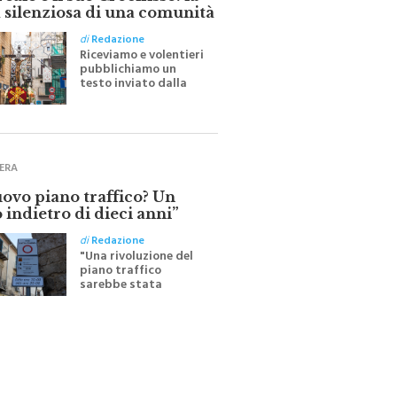
ale e il suo Crocifisso: la
 silenziosa di una comunità
di
Redazione
Riceviamo e volentieri
pubblichiamo un
testo inviato dalla
scrittrice monrealese
Mariella Sapienza
all'indomani della
Festa del Santissimo
Crocifisso
ERA
uovo piano traffico? Un
 indietro di dieci anni”
di
Redazione
"Una rivoluzione del
piano traffico
sarebbe stata
efficace se preceduta
da una rivoluzione
culturale"