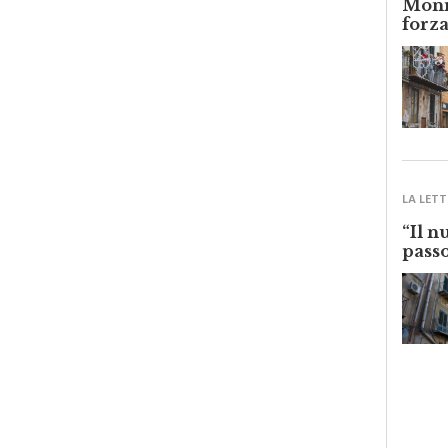
forza
LA LETT
“Il n
passo