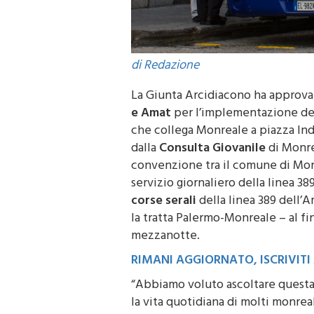
di Redazione
La Giunta Arcidiacono ha approvat
e Amat
per l’implementazione dell
che collega Monreale a piazza In
dalla
Consulta Giovanile
di Monrea
convenzione tra il comune di Monr
servizio giornaliero della linea 
corse serali
della linea 389 dell’
la tratta Palermo-Monreale – al fin
mezzanotte.
RIMANI AGGIORNATO, ISCRIVIT
“Abbiamo voluto ascoltare questa
la vita quotidiana di molti monrea
Arcidiacono
– Non solo giovani e 