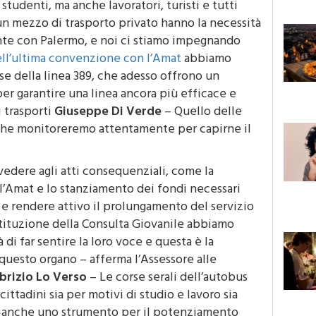
un mezzo di trasporto privato hanno la necessità
nte con Palermo, e noi ci stiamo impegnando
ell’ultima convenzione con l’Amat
abbiamo
se della linea 389, che adesso offrono un
per garantire una linea ancora più efficace e
i trasporti
Giuseppe Di Verde
– Quello delle
 che monitoreremo attentamente per capirne il
vedere agli atti consequenziali, come la
l’Amat e lo stanziamento dei fondi necessari
e rendere attivo il prolungamento del servizio
stituzione della Consulta Giovanile abbiamo
à di far sentire la loro voce e questa è la
questo organo – afferma l’Assessore alle
brizio Lo Verso
– Le corse serali dell’autobus
ittadini sia per motivi di studio e lavoro sia
à anche uno strumento per il potenziamento