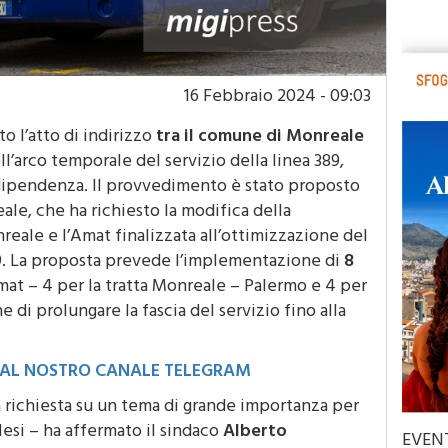
16 Febbraio 2024 - 09:03
o l’atto di indirizzo
tra il comune di Monreale
’arco temporale del servizio della linea 389,
dipendenza. Il provvedimento è stato proposto
le, che ha richiesto la modifica della
eale e l’Amat finalizzata all’ottimizzazione del
389. La proposta prevede l’implementazione di
8
Amat – 4 per la tratta Monreale – Palermo e 4 per
e di prolungare la fascia del servizio fino alla
I AL NOSTRO CANALE TELEGRAM
 richiesta su un tema di grande importanza per
lesi – ha affermato il sindaco
Alberto
EVEN
studenti, ma anche lavoratori, turisti e tutti