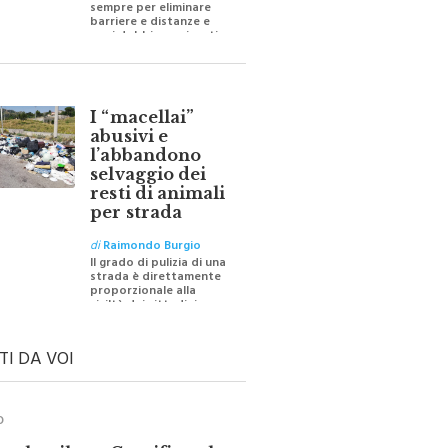
barriere e distanze e
oggi dobbiamo ripartire
per ricostruire certezze
I “macellai”
abusivi e
l’abbandono
selvaggio dei
resti di animali
per strada
di
Raimondo Burgio
Il grado di pulizia di una
strada è direttamente
proporzionale alla
civiltà dei cittadini
TI DA VOI
O
ale e il suo Crocifisso: la