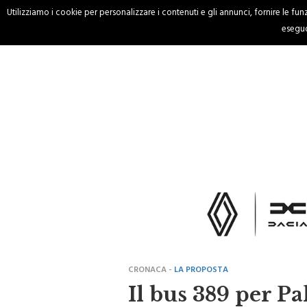
Utilizziamo i cookie per personalizzare i contenuti e gli annunci, fornire le funzi
HOME
CRONACA
eseguo
CRONACA -
LA PROPOSTA
Il bus 389 per P