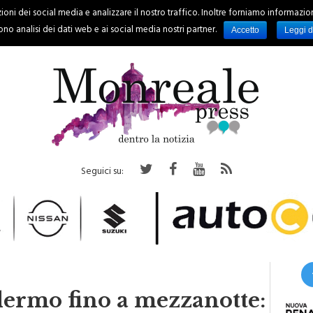
oni dei social media e analizzare il nostro traffico. Inoltre forniamo informazioni s
PALERMO
REGIONE
EVENTI
RUBRICHE
SPORT
no analisi dei dati web e ai social media nostri partner.
Accetto
Leggi d
Seguici su:
alermo fino a mezzanotte: