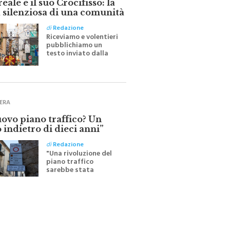
 silenziosa di una comunità
di
Redazione
Riceviamo e volentieri
pubblichiamo un
testo inviato dalla
scrittrice monrealese
Mariella Sapienza
all'indomani della
Festa del Santissimo
Crocifisso
ERA
uovo piano traffico? Un
 indietro di dieci anni”
di
Redazione
"Una rivoluzione del
piano traffico
sarebbe stata
efficace se preceduta
da una rivoluzione
culturale"