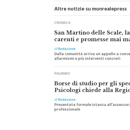
Altre notizie su monrealepress
CRONACA
San Martino delle Scale, l
carenti e promesse mai m
di
Redazione
Dalla comunità arriva un appello a conce
allarmismi e più interventi concreti
PALERMO
Borse di studio per gli spe
Psicologi chiede alla Regi
di
Redazione
Presentata formale istanza all’assessora
professionale