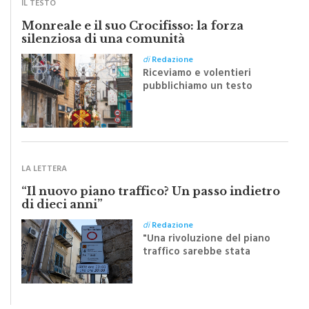
IL TESTO
Monreale e il suo Crocifisso: la forza
silenziosa di una comunità
di
Redazione
Riceviamo e volentieri
pubblichiamo un testo
inviato dalla scrittrice
monrealese Mariella
Sapienza all'indomani della
Festa del Santissimo
Crocifisso
LA LETTERA
“Il nuovo piano traffico? Un passo indietro
di dieci anni”
di
Redazione
"Una rivoluzione del piano
traffico sarebbe stata
efficace se preceduta da
una rivoluzione culturale"