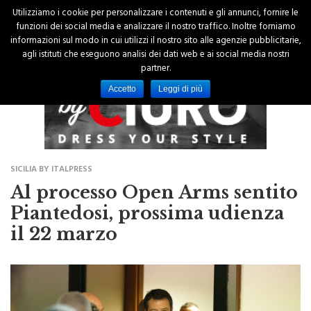
Utilizziamo i cookie per personalizzare i contenuti e gli annunci, fornire le
funzioni dei social media e analizzare il nostro traffico. Inoltre forniamo
informazioni sul modo in cui utilizzi il nostro sito alle agenzie pubblicitarie,
agli istituti che eseguono analisi dei dati web e ai social media nostri
partner.
Accetto
Leggi di più
SICILIA BY ITALPRESS
Al processo Open Arms sentito
Piantedosi, prossima udienza
il 22 marzo