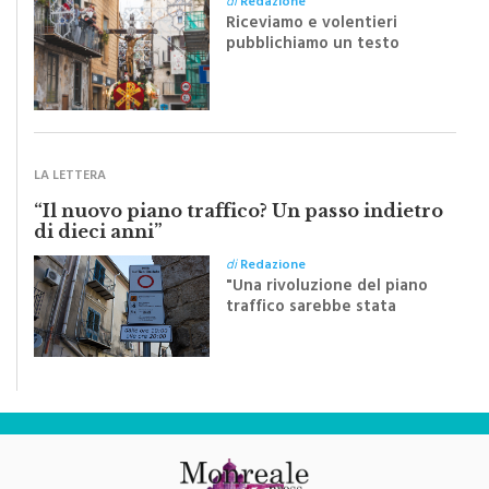
pubblichiamo un testo
inviato dalla scrittrice
monrealese Mariella
Sapienza all'indomani della
Festa del Santissimo
Crocifisso
LA LETTERA
“Il nuovo piano traffico? Un passo indietro
di dieci anni”
di
Redazione
"Una rivoluzione del piano
traffico sarebbe stata
efficace se preceduta da
una rivoluzione culturale"