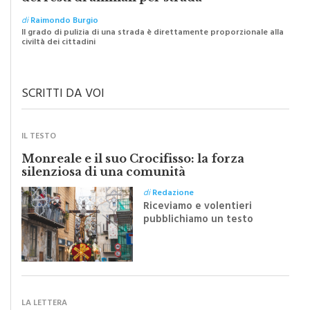
di
Raimondo Burgio
Il grado di pulizia di una strada è direttamente proporzionale alla
civiltà dei cittadini
SCRITTI DA VOI
IL TESTO
Monreale e il suo Crocifisso: la forza
silenziosa di una comunità
di
Redazione
Riceviamo e volentieri
pubblichiamo un testo
inviato dalla scrittrice
monrealese Mariella
Sapienza all'indomani della
Festa del Santissimo
Crocifisso
LA LETTERA
“Il nuovo piano traffico? Un passo indietro