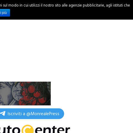
ul modo in cui utilizzi il nostro sito alle agenzie pubblicitarie, agli istituti che
INCHIESTE
i più
Iscriviti a @MonrealePress