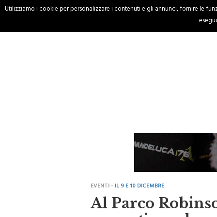
Utilizziamo i cookie per personalizzare i contenuti e gli annunci, fornire le funzi
HOME
CRONACA
eseguo
EVENTI -
IL 9 E 10 DICEMBRE
Al Parco Robinso