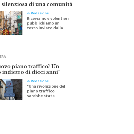
ale e il suo Crocifisso: la
 silenziosa di una comunità
di
Redazione
Riceviamo e volentieri
pubblichiamo un
testo inviato dalla
scrittrice monrealese
Mariella Sapienza
all'indomani della
Festa del Santissimo
Crocifisso
ERA
uovo piano traffico? Un
 indietro di dieci anni”
di
Redazione
"Una rivoluzione del
piano traffico
sarebbe stata
efficace se preceduta
da una rivoluzione
culturale"