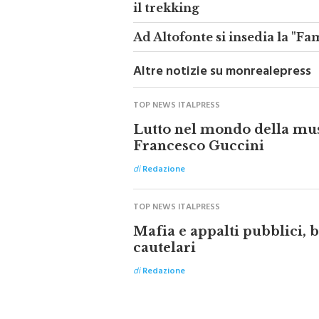
Sulle orme di Garibaldi ad Alt
il trekking
Ad Altofonte si insedia la "F
Altre notizie su monrealepress
TOP NEWS ITALPRESS
Lutto nel mondo della mus
Francesco Guccini
di
Redazione
TOP NEWS ITALPRESS
Mafia e appalti pubblici, 
cautelari
di
Redazione