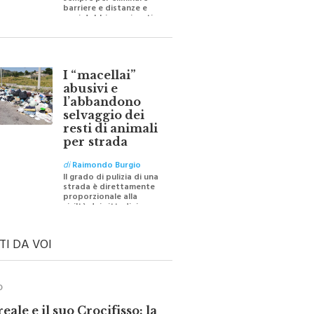
sempre per eliminare
barriere e distanze e
oggi dobbiamo ripartire
per ricostruire certezze
I “macellai”
abusivi e
l’abbandono
selvaggio dei
resti di animali
per strada
di
Raimondo Burgio
Il grado di pulizia di una
strada è direttamente
proporzionale alla
civiltà dei cittadini
TI DA VOI
O