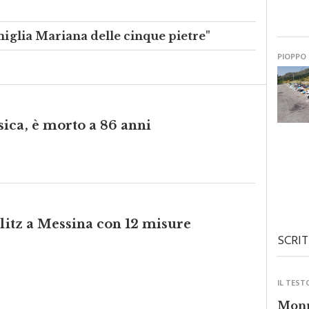
ofonte... ma a cavallo. Un successo
amiglia Mariana delle cinque pietre"
PIOPPO
ica, è morto a 86 anni
blitz a Messina con 12 misure
SCRIT
IL TEST