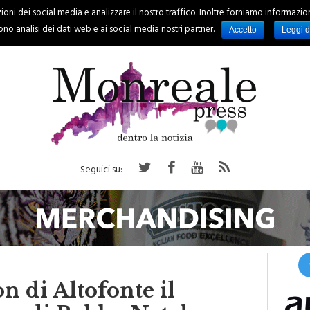
oni dei social media e analizzare il nostro traffico. Inoltre forniamo informazioni s
PALERMO
REGIONE
EVENTI
RUBRICHE
SPORT
no analisi dei dati web e ai social media nostri partner.
Accetto
Leggi d
Seguici su:
n di Altofonte il