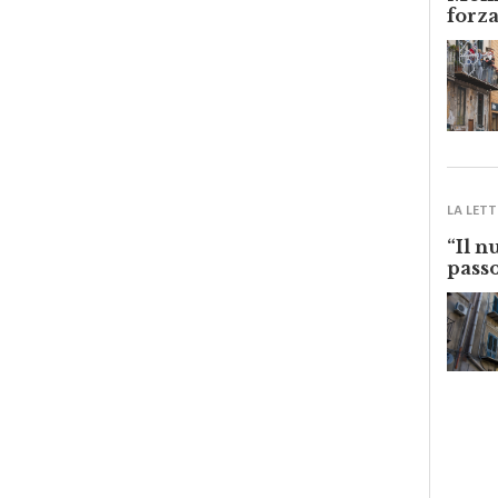
Monre
forza
LA LETT
“Il n
passo