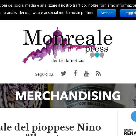
oni dei social media e analizzare il nostro traffico. Inoltre forniamo informazioni s
PALERMO
REGIONE
EVENTI
RUBRICHE
SPORT
no analisi dei dati web e ai social media nostri partner.
Accetto
Leggi d
Seguici su:
ale del pioppese Nino