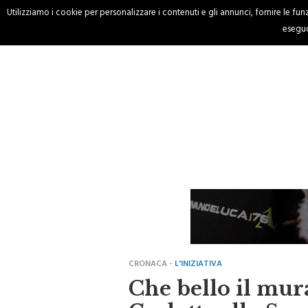
Utilizziamo i cookie per personalizzare i contenuti e gli annunci, fornire le funzi
HOME
CRONACA
eseguo
CRONACA -
L'INIZIATIVA
Che bello il mur