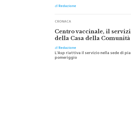
di
Redazione
CRONACA
Centro vaccinale, il serviz
della Casa della Comunità
di
Redazione
L'Asp riattiva il servizio nella sede di p
pomeriggio