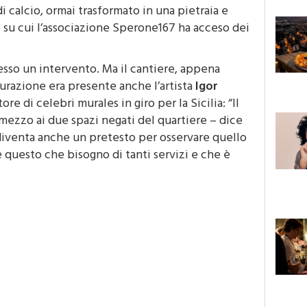
io ai residenti del quartiere – dice Nino
i calcio, ormai trasformato in una pietraia e
ali su cui l’associazione Sperone167 ha acceso dei
sso un intervento. Ma il cantiere, appena
ugurazione era presente anche l’artista
Igor
ore di celebri murales in giro per la Sicilia: “Il
mezzo ai due spazi negati del quartiere – dice
e diventa anche un pretesto per osservare quello
questo che bisogno di tanti servizi e che è