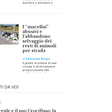
sempre per eliminare
barriere e distanze e
oggi dobbiamo ripartire
per ricostruire certezze
I “macellai”
abusivi e
l’abbandono
selvaggio dei
resti di animali
per strada
di
Raimondo Burgio
Il grado di pulizia di una
strada è direttamente
proporzionale alla
civiltà dei cittadini
TI DA VOI
O