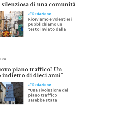
ale e il suo Crocifisso: la
 silenziosa di una comunità
di
Redazione
Riceviamo e volentieri
pubblichiamo un
testo inviato dalla
scrittrice monrealese
Mariella Sapienza
all'indomani della
Festa del Santissimo
Crocifisso
ERA
uovo piano traffico? Un
 indietro di dieci anni”
di
Redazione
"Una rivoluzione del
piano traffico
sarebbe stata
efficace se preceduta
da una rivoluzione
culturale"