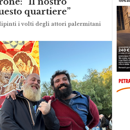
rone: “Il nostro
uesto quartiere”
ipinti i volti degli attori palermitani