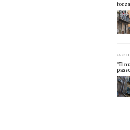
Monre
forza
LA LETT
“Il n
passo