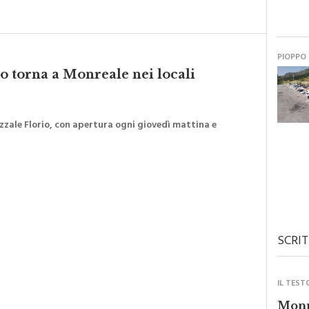
PIOPPO
io torna a Monreale nei locali
iazzale Florio, con apertura ogni giovedì mattina e
SCRIT
IL TEST