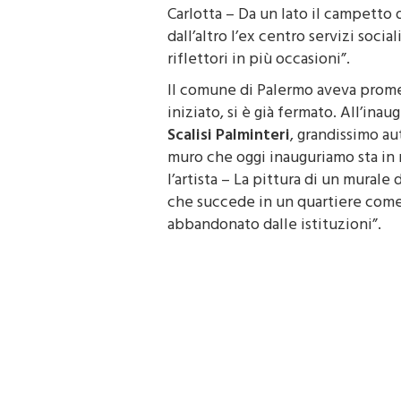
strada
tra due luoghi negati
propr
Carlotta – Da un lato il campetto d
dall’altro l’ex centro servizi soci
riflettori in più occasioni”.
Il comune di Palermo aveva prome
iniziato, si è già fermato. All’ina
Scalisi Palminteri
, grandissimo aut
muro che oggi inauguriamo sta in 
l’artista – La pittura di un mural
che succede in un quartiere come 
abbandonato dalle istituzioni”.