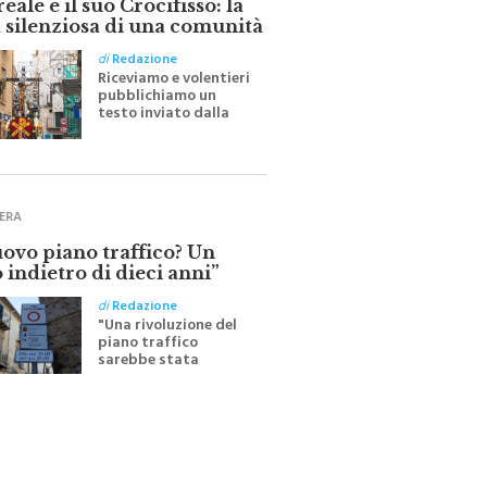
ale e il suo Crocifisso: la
 silenziosa di una comunità
di
Redazione
Riceviamo e volentieri
pubblichiamo un
testo inviato dalla
scrittrice monrealese
Mariella Sapienza
all'indomani della
Festa del Santissimo
Crocifisso
ERA
uovo piano traffico? Un
 indietro di dieci anni”
di
Redazione
"Una rivoluzione del
piano traffico
sarebbe stata
efficace se preceduta
da una rivoluzione
culturale"