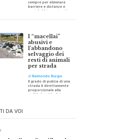
sempre per eliminare
barriere e distanze e
oggi dobbiamo ripartire
per ricostruire certezze
I “macellai”
abusivi e
l’abbandono
selvaggio dei
resti di animali
per strada
di
Raimondo Burgio
Il grado di pulizia di una
strada è direttamente
proporzionale alla
civiltà dei cittadini
TI DA VOI
O