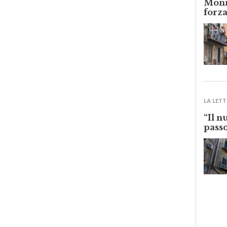
Monre
forza
LA LETT
“Il n
passo