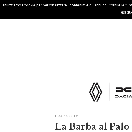
Utilizziamo i cookie per personalizzare i contenuti e gli annunci, fornire le funzi
HOME
CRONACA
eseguo
ITALPRESS TV
La Barba al Palo 