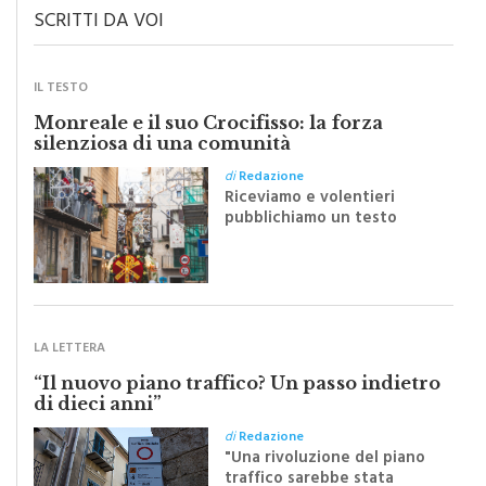
SCRITTI DA VOI
IL TESTO
Monreale e il suo Crocifisso: la forza
silenziosa di una comunità
di
Redazione
Riceviamo e volentieri
pubblichiamo un testo
inviato dalla scrittrice
monrealese Mariella
Sapienza all'indomani della
Festa del Santissimo
Crocifisso
LA LETTERA
“Il nuovo piano traffico? Un passo indietro
di dieci anni”
di
Redazione