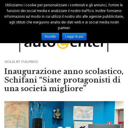
Utilizziamo i cookie per personalizzare i contenuti e gli annunci, fornire le
funzioni dei social media e analizzare il nostro traffico. Inoltre forniamo
informazioni sul modo in cui utilizzi il nostro sito alle agenzie pubblicitarie,
agli istituti che eseguono analisi dei dati web e ai social media nostri
partner.
Accetto
Leggi di più
SICILIA BY ITALPRESS
Inaugurazione anno scolastico,
Schifani “Siate protagonisti di
una società migliore”