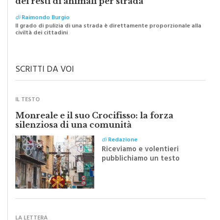
di
Raimondo Burgio
Il grado di pulizia di una strada è direttamente proporzionale alla
civiltà dei cittadini
SCRITTI DA VOI
IL TESTO
Monreale e il suo Crocifisso: la forza
silenziosa di una comunità
di
Redazione
Riceviamo e volentieri
pubblichiamo un testo
inviato dalla scrittrice
monrealese Mariella
Sapienza all'indomani della
Festa del Santissimo
Crocifisso
LA LETTERA