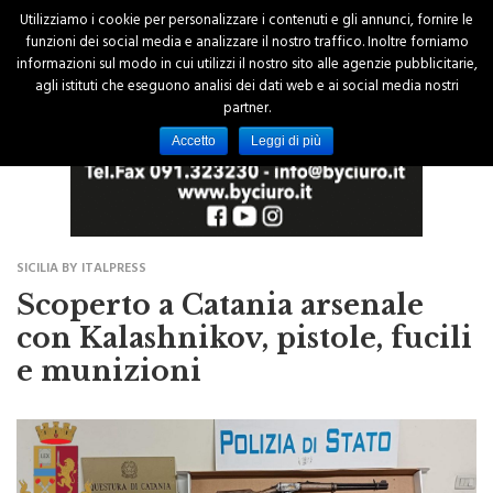
Utilizziamo i cookie per personalizzare i contenuti e gli annunci, fornire le
funzioni dei social media e analizzare il nostro traffico. Inoltre forniamo
informazioni sul modo in cui utilizzi il nostro sito alle agenzie pubblicitarie,
agli istituti che eseguono analisi dei dati web e ai social media nostri
partner.
Accetto
Leggi di più
SICILIA BY ITALPRESS
Scoperto a Catania arsenale
con Kalashnikov, pistole, fucili
e munizioni