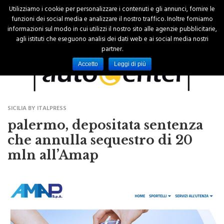
Utilizziamo i cookie per personalizzare i contenuti e gli annunci, fornire le
funzioni dei social media e analizzare il nostro traffico. Inoltre forniamo
informazioni sul modo in cui utilizzi il nostro sito alle agenzie pubblicitarie,
agli istituti che eseguono analisi dei dati web e ai social media nostri
partner.
Accetto
Leggi di più
SICILIA BY ITALPRESS
palermo, depositata sentenza
che annulla sequestro di 20
mln all’Amap