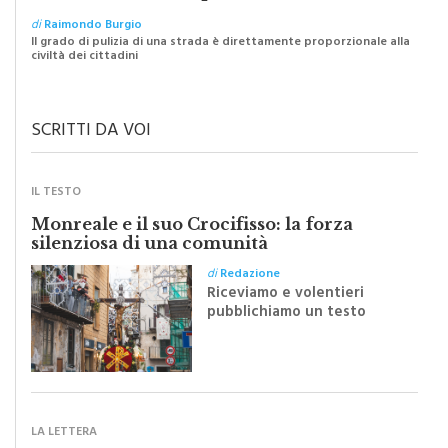
di
Raimondo Burgio
Il grado di pulizia di una strada è direttamente proporzionale alla
civiltà dei cittadini
SCRITTI DA VOI
IL TESTO
Monreale e il suo Crocifisso: la forza
silenziosa di una comunità
di
Redazione
Riceviamo e volentieri
pubblichiamo un testo
inviato dalla scrittrice
monrealese Mariella
Sapienza all'indomani della
Festa del Santissimo
Crocifisso
LA LETTERA