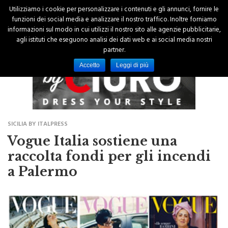
Utilizziamo i cookie per personalizzare i contenuti e gli annunci, fornire le
funzioni dei social media e analizzare il nostro traffico. Inoltre forniamo
informazioni sul modo in cui utilizzi il nostro sito alle agenzie pubblicitarie,
agli istituti che eseguono analisi dei dati web e ai social media nostri
partner.
Accetto
Leggi di più
SICILIA BY ITALPRESS
Vogue Italia sostiene una
raccolta fondi per gli incendi
a Palermo