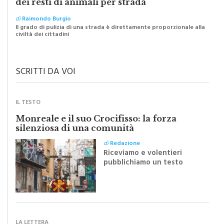
dei resti di animali per strada
di
Raimondo Burgio
Il grado di pulizia di una strada è direttamente proporzionale alla
civiltà dei cittadini
SCRITTI DA VOI
IL TESTO
Monreale e il suo Crocifisso: la forza
silenziosa di una comunità
di
Redazione
Riceviamo e volentieri
pubblichiamo un testo
inviato dalla scrittrice
monrealese Mariella
Sapienza all'indomani della
Festa del Santissimo
Crocifisso
LA LETTERA