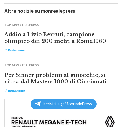
nuovo in fiamme la Moarda
Altre notizie su monrealepress
TOP NEWS ITALPRESS
Addio a Livio Berruti, campione
olimpico dei 200 metri a Roma1960
di
Redazione
TOP NEWS ITALPRESS
Per Sinner problemi al ginocchio, si
ritira dal Masters 1000 di Cincinnati
di
Redazione
Iscriviti a @MonrealePress