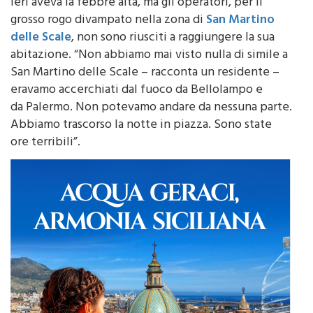
riusciti ad arrivare a prestarle soccorso. L’anziana
ieri aveva la febbre alta, ma gli operatori, per il
grosso rogo divampato nella zona di
San Martino
delle Scale
, non sono riusciti a raggiungere la sua
abitazione. “Non abbiamo mai visto nulla di simile a
San Martino delle Scale – racconta un residente –
eravamo accerchiati dal fuoco da Bellolampo e
da
Palermo
. Non potevamo andare da nessuna parte.
Abbiamo trascorso la notte in piazza. Sono state
ore terribili”.