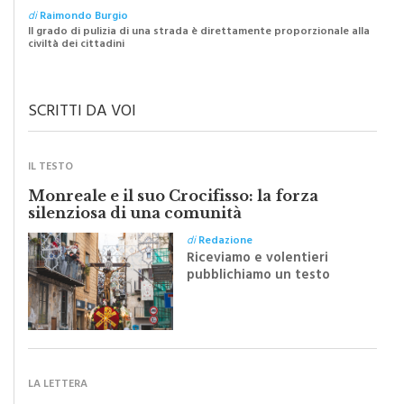
dei resti di animali per strada
di
Raimondo Burgio
Il grado di pulizia di una strada è direttamente proporzionale alla
civiltà dei cittadini
SCRITTI DA VOI
IL TESTO
Monreale e il suo Crocifisso: la forza
silenziosa di una comunità
di
Redazione
Riceviamo e volentieri
pubblichiamo un testo
inviato dalla scrittrice
monrealese Mariella
Sapienza all'indomani della
Festa del Santissimo
Crocifisso