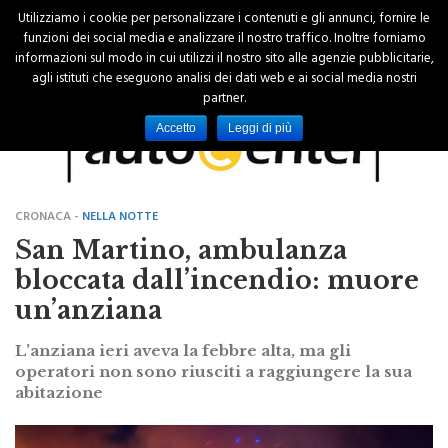
Utilizziamo i cookie per personalizzare i contenuti e gli annunci, fornire le
funzioni dei social media e analizzare il nostro traffico. Inoltre forniamo
informazioni sul modo in cui utilizzi il nostro sito alle agenzie pubblicitarie,
agli istituti che eseguono analisi dei dati web e ai social media nostri
partner.
Accetto
Leggi di più
CRONACA -
NELLA NOTTE
San Martino, ambulanza
bloccata dall’incendio: muore
un’anziana
L’anziana ieri aveva la febbre alta, ma gli
operatori non sono riusciti a raggiungere la sua
abitazione