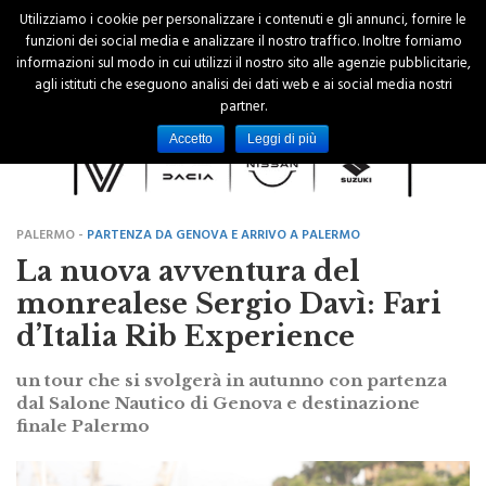
Utilizziamo i cookie per personalizzare i contenuti e gli annunci, fornire le
funzioni dei social media e analizzare il nostro traffico. Inoltre forniamo
informazioni sul modo in cui utilizzi il nostro sito alle agenzie pubblicitarie,
agli istituti che eseguono analisi dei dati web e ai social media nostri
partner.
Accetto
Leggi di più
PALERMO -
PARTENZA DA GENOVA E ARRIVO A PALERMO
La nuova avventura del
monrealese Sergio Davì: Fari
d’Italia Rib Experience
un tour che si svolgerà in autunno con partenza
dal Salone Nautico di Genova e destinazione
finale Palermo