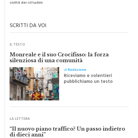
civiltà dei cittadini
SCRITTI DA VOI
IL TESTO
Monreale e il suo Crocifisso: la forza
silenziosa di una comunità
di
Redazione
Riceviamo e volentieri
pubblichiamo un testo
inviato dalla scrittrice
monrealese Mariella
Sapienza all'indomani della
Festa del Santissimo
Crocifisso
LA LETTERA
“Il nuovo piano traffico? Un passo indietro
di dieci anni”