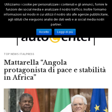
Utilizziamo i cookie per personalizzare i contenuti e gli annunci, fornire le
funzioni dei social media e analizzare il nostro traffico. Inoltre forniamo
informazioni sul modo in cui utilizzi il nostro sito alle agenzie pubblicitarie,
agli istituti che eseguono analisi dei dati web e ai social media nostri
partner.
Accetto
Leggi di più
TOP NEWS ITALPRESS
Mattarella “Angola
protagonista di pace e stabilità
in Africa”