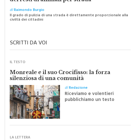
I “macellai” abusivi e l’abbandono selvaggio
dei resti di animali per strada
di
Raimondo Burgio
Il grado di pulizia di una strada è direttamente proporzionale alla
civiltà dei cittadini
SCRITTI DA VOI
IL TESTO
Monreale e il suo Crocifisso: la forza
silenziosa di una comunità
di
Redazione
Riceviamo e volentieri
pubblichiamo un testo
inviato dalla scrittrice
monrealese Mariella
Sapienza all'indomani della
Festa del Santissimo
Crocifisso