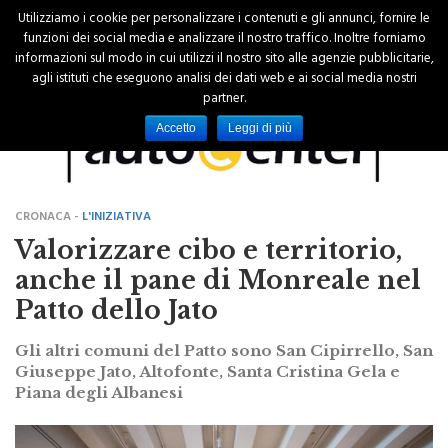
Utilizziamo i cookie per personalizzare i contenuti e gli annunci, fornire le
funzioni dei social media e analizzare il nostro traffico. Inoltre forniamo
informazioni sul modo in cui utilizzi il nostro sito alle agenzie pubblicitarie,
agli istituti che eseguono analisi dei dati web e ai social media nostri
partner.
Accetto
Leggi di più
CRONACA -
L'INIZIATIVA
Valorizzare cibo e territorio,
anche il pane di Monreale nel
Patto dello Jato
Gli altri comuni del Patto sono San Cipirrello, San
Giuseppe Jato, Altofonte, Santa Cristina Gela e
Piana degli Albanesi