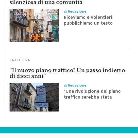
silenziosa di una comunità
di
Redazione
Riceviamo e volentieri
pubblichiamo un testo
inviato dalla scrittrice
monrealese Mariella
Sapienza all'indomani della
Festa del Santissimo
Crocifisso
LA LETTERA
“Il nuovo piano traffico? Un passo indietro
di dieci anni”
di
Redazione
"Una rivoluzione del piano
traffico sarebbe stata
efficace se preceduta da
una rivoluzione culturale"