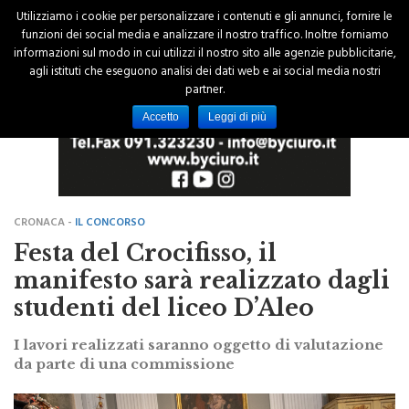
Utilizziamo i cookie per personalizzare i contenuti e gli annunci, fornire le
funzioni dei social media e analizzare il nostro traffico. Inoltre forniamo
informazioni sul modo in cui utilizzi il nostro sito alle agenzie pubblicitarie,
agli istituti che eseguono analisi dei dati web e ai social media nostri
partner.
Accetto
Leggi di più
CRONACA -
IL CONCORSO
Festa del Crocifisso, il
manifesto sarà realizzato dagli
studenti del liceo D’Aleo
I lavori realizzati saranno oggetto di valutazione
da parte di una commissione