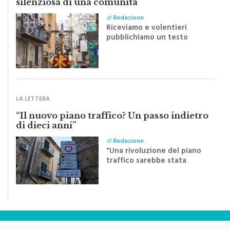
di
Redazione
Riceviamo e volentieri
pubblichiamo un testo
inviato dalla scrittrice
monrealese Mariella
Sapienza all'indomani della
Festa del Santissimo
Crocifisso
LA LETTERA
“Il nuovo piano traffico? Un passo indietro
di dieci anni”
di
Redazione
"Una rivoluzione del piano
traffico sarebbe stata
efficace se preceduta da
una rivoluzione culturale"