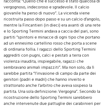
vergognoso, indecoroso e sgradevole. Il calcio
giovanile ha perso di nuovo”. La vicenda viene
ricostruita passo dopo passo e su un calcio d’angolo,
mentre la Fincantieri (in dieci) era avanti di una rete
e lo Sporting Termini andava a caccia del pari, sono
partiti “spintoni e minacce di ogni tipo che portano
ad un ennesimo cartellino rosso che porta a scene
di ordinaria follia. I ragazzi dello Sporting Termini
aggrediti con pugni, calci e pestati a terra con
violenza inaudita, inspiegabile, ragazzi che
sembravano animali impazziti”. Ma non solo, da lì
sarebbe partita “l’invasione di campo da parte dei
genitori (padri e madri) che hanno inveito e
strattonato anche l’arbitro che aveva sospeso la
partita. Una sola definizione: Vergogna”. Secondo la
ricostruzione dello Sporting Termini sarebbero
anche intervenute due pattuglie dei carabinieri per
riportare la calma e consentire ai ragazzi della