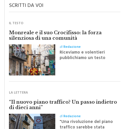
IL TESTO
Monreale e il suo Crocifisso: la forza
silenziosa di una comunità
di
Redazione
Riceviamo e volentieri
pubblichiamo un testo
inviato dalla scrittrice
monrealese Mariella
Sapienza all'indomani della
Festa del Santissimo
Crocifisso
LA LETTERA
“Il nuovo piano traffico? Un passo indietro
di dieci anni”
di
Redazione
"Una rivoluzione del piano
traffico sarebbe stata
efficace se preceduta da