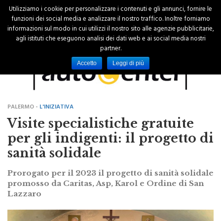
Utilizziamo i cookie per personalizzare i contenuti e gli annunci, fornire le
funzioni dei social media e analizzare il nostro traffico. Inoltre forniamo
informazioni sul modo in cui utilizzi il nostro sito alle agenzie pubblicitarie,
agli istituti che eseguono analisi dei dati web e ai social media nostri
partner.
Accetto
Leggi di più
PALERMO -
L'INIZIATIVA
Visite specialistiche gratuite
per gli indigenti: il progetto di
sanità solidale
Prorogato per il 2023 il progetto di sanità solidale
promosso da Caritas, Asp, Karol e Ordine di San
Lazzaro