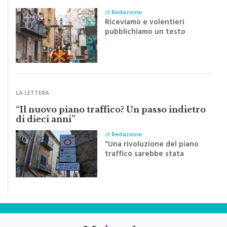
Monreale e il suo Crocifisso: la forza
silenziosa di una comunità
di
Redazione
Riceviamo e volentieri
pubblichiamo un testo
inviato dalla scrittrice
monrealese Mariella
Sapienza all'indomani della
Festa del Santissimo
Crocifisso
LA LETTERA
“Il nuovo piano traffico? Un passo indietro
di dieci anni”
di
Redazione
"Una rivoluzione del piano
traffico sarebbe stata
efficace se preceduta da
una rivoluzione culturale"