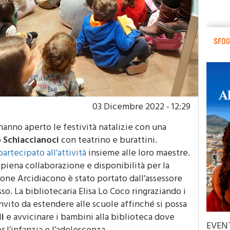
03 Dicembre 2022 - 12:29
 hanno aperto le festività natalizie con una
o
Schiaccianoci
con teatrino e burattini.
artecipato all’attività
insieme alle loro maestre.
 piena collaborazione e disponibilità per la
zione Arcidiacono è stato portato dall’assessore
so. La bibliotecaria Elisa Lo Coco ringraziando i
invito da estendere alle scuole affinché si possa
li
e avvicinare i bambini alla biblioteca dove
EVEN
r l’infanzia e l’adolescenza .