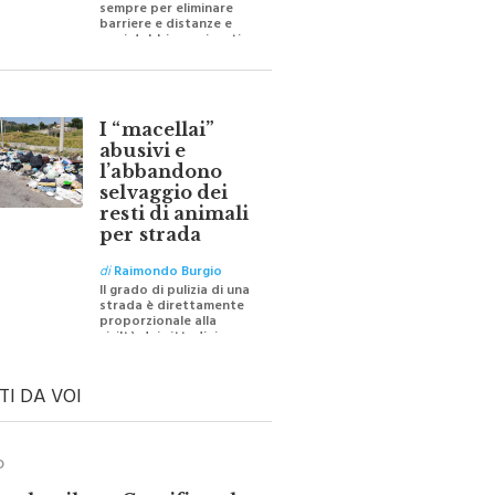
barriere e distanze e
oggi dobbiamo ripartire
per ricostruire certezze
I “macellai”
abusivi e
l’abbandono
selvaggio dei
resti di animali
per strada
di
Raimondo Burgio
Il grado di pulizia di una
strada è direttamente
proporzionale alla
civiltà dei cittadini
TI DA VOI
O
ale e il suo Crocifisso: la