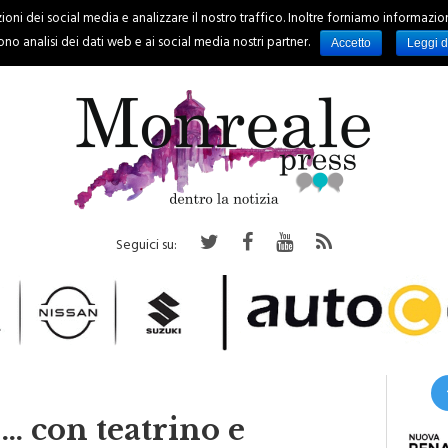
oni dei social media e analizzare il nostro traffico. Inoltre forniamo informazioni s
PALERMO
REGIONE
EVENTI
RUBRICHE
SPORT
no analisi dei dati web e ai social media nostri partner.
Accetto
Leggi d
Seguici su:
… con teatrino e