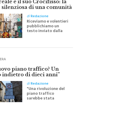
 silenziosa di una comunità
di
Redazione
Riceviamo e volentieri
pubblichiamo un
testo inviato dalla
scrittrice monrealese
Mariella Sapienza
all'indomani della
Festa del Santissimo
Crocifisso
ERA
uovo piano traffico? Un
 indietro di dieci anni”
di
Redazione
"Una rivoluzione del
piano traffico
sarebbe stata
efficace se preceduta
da una rivoluzione
culturale"