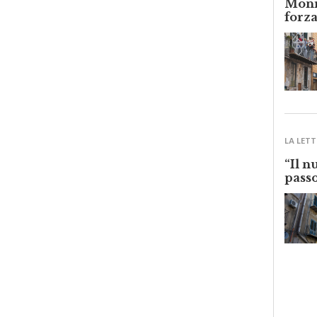
forza
LA LETT
“Il n
passo