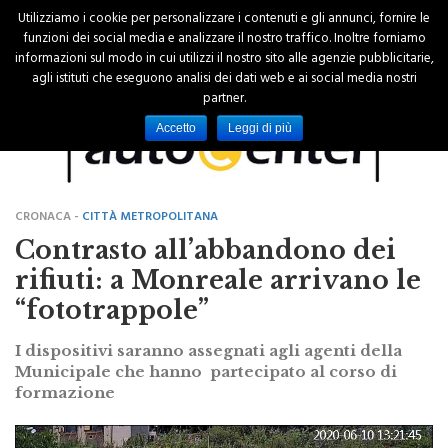
Utilizziamo i cookie per personalizzare i contenuti e gli annunci, fornire le
funzioni dei social media e analizzare il nostro traffico. Inoltre forniamo
informazioni sul modo in cui utilizzi il nostro sito alle agenzie pubblicitarie,
agli istituti che eseguono analisi dei dati web e ai social media nostri
partner.
Accetto
Leggi di più
CRONACA -
CITTÀ METROPOLITANA
Contrasto all’abbandono dei
rifiuti: a Monreale arrivano le
“fototrappole”
I dispositivi saranno assegnati agli agenti della
Municipale che hanno partecipato al corso di
formazione