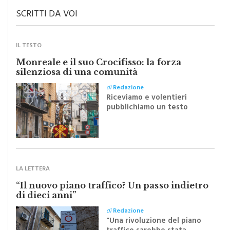
SCRITTI DA VOI
IL TESTO
Monreale e il suo Crocifisso: la forza
silenziosa di una comunità
di
Redazione
Riceviamo e volentieri
pubblichiamo un testo
inviato dalla scrittrice
monrealese Mariella
Sapienza all'indomani della
Festa del Santissimo
Crocifisso
LA LETTERA
“Il nuovo piano traffico? Un passo indietro
di dieci anni”
di
Redazione
"Una rivoluzione del piano