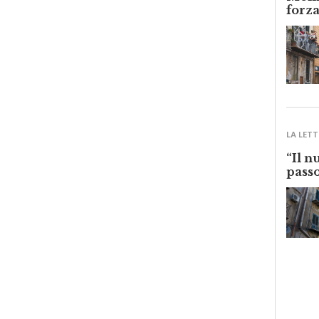
forza
LA LETT
“Il n
passo