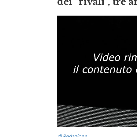
dei “rivali”, tre a