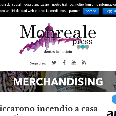
oni dei social media e analizzare il nostro traffico. Inoltre forniamo informazioni s
PALERMO
REGIONE
EVENTI
RUBRICHE
SPORT
no analisi dei dati web e ai social media nostri partner.
Accetto
Leggi d
Seguici su:
iccarono incendio a casa