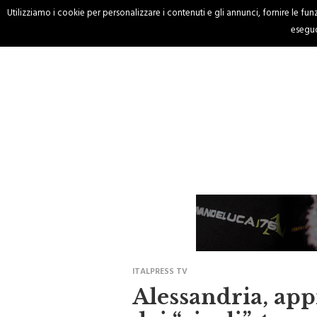
Utilizziamo i cookie per personalizzare i contenuti e gli annunci, fornire le funzi
HOME
CRONACA
eseguo
ITALPRESS TV
Alessandria, app