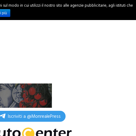
ul modo in cui utilizzi il nostro sito alle agenzie pubblicitarie, agli istituti che
INCHIESTE
i più
Iscriviti a @MonrealePress