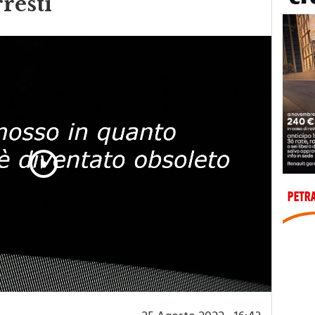
rresti
Play
Video