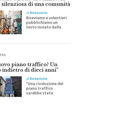
 silenziosa di una comunità
di
Redazione
Riceviamo e volentieri
pubblichiamo un
testo inviato dalla
scrittrice monrealese
Mariella Sapienza
all'indomani della
Festa del Santissimo
Crocifisso
ERA
uovo piano traffico? Un
 indietro di dieci anni”
di
Redazione
"Una rivoluzione del
piano traffico
sarebbe stata
efficace se preceduta
da una rivoluzione
culturale"