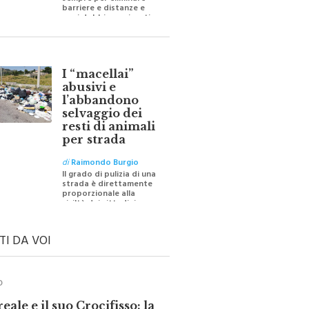
barriere e distanze e
oggi dobbiamo ripartire
per ricostruire certezze
I “macellai”
abusivi e
l’abbandono
selvaggio dei
resti di animali
per strada
di
Raimondo Burgio
Il grado di pulizia di una
strada è direttamente
proporzionale alla
civiltà dei cittadini
TI DA VOI
O
ale e il suo Crocifisso: la