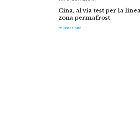
TOP NEWS ITALPRESS
Cina, al via test per la line
zona permafrost
di
Redazione