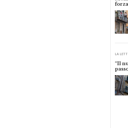
Monre
forza
LA LETT
“Il n
passo