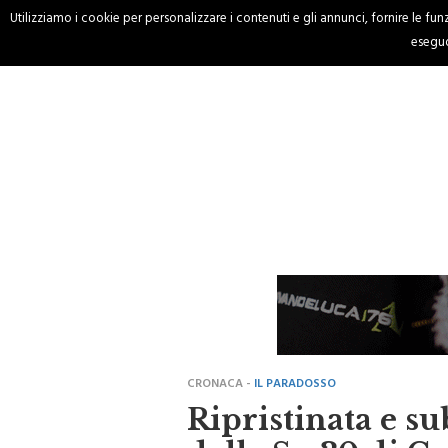
Utilizziamo i cookie per personalizzare i contenuti e gli annunci, fornire le funzi
HOME
CRONACA
eseguo
CRONACA -
IL PARADOSSO
Ripristinata e sub