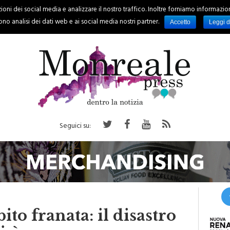
oni dei social media e analizzare il nostro traffico. Inoltre forniamo informazioni s
PALERMO
REGIONE
EVENTI
RUBRICHE
SPORT
no analisi dei dati web e ai social media nostri partner.
Accetto
Leggi d
Seguici su:
ito franata: il disastro