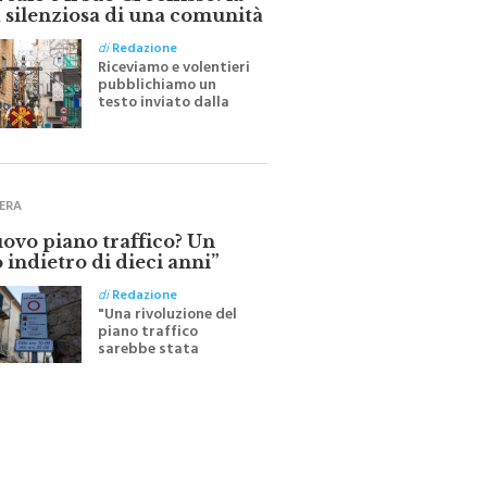
ale e il suo Crocifisso: la
 silenziosa di una comunità
di
Redazione
Riceviamo e volentieri
pubblichiamo un
testo inviato dalla
scrittrice monrealese
Mariella Sapienza
all'indomani della
Festa del Santissimo
Crocifisso
ERA
uovo piano traffico? Un
 indietro di dieci anni”
di
Redazione
"Una rivoluzione del
piano traffico
sarebbe stata
efficace se preceduta
da una rivoluzione
culturale"