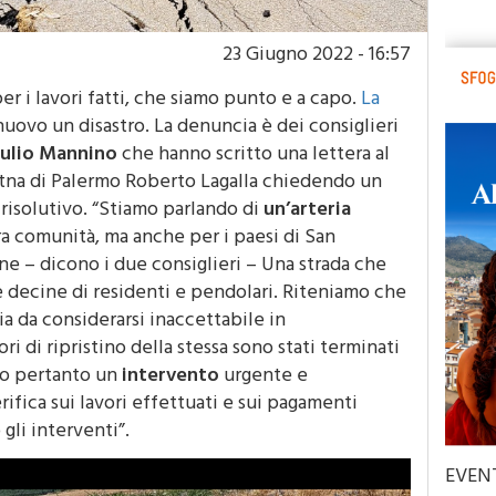
23 Giugno 2022 - 16:57
 i lavori fatti, che siamo punto e a capo.
La
nuovo un disastro. La denuncia è dei consiglieri
iulio Mannino
che hanno scritto una lettera al
itna di Palermo Roberto Lagalla chiedendo un
 risolutivo. “Stiamo parlando di
un’arteria
a comunità, ma anche per i paesi di San
ne – dicono i due consiglieri – Una strada che
 decine di residenti e pendolari. Riteniamo che
sia da considerarsi inaccettabile in
ri di ripristino della stessa sono stati terminati
mo pertanto un
intervento
urgente e
rifica sui lavori effettuati e sui pagamenti
 gli interventi”.
EVEN