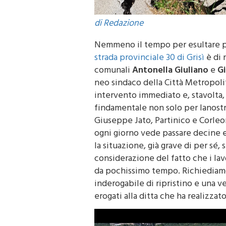
di Redazione
Nemmeno il tempo per esultare per
strada provinciale 30 di Grisì
è di 
comunali
Antonella Giuliano
e
G
neo sindaco della Città Metropol
intervento immediato e, stavolta,
findamentale non solo per lanostr
Giuseppe Jato, Partinico e Corleo
ogni giorno vede passare decine e
la situazione, già grave di per sé, 
considerazione del fatto che i lavo
da pochissimo tempo. Richiedia
inderogabile di ripristino e una ve
erogati alla ditta che ha realizzato