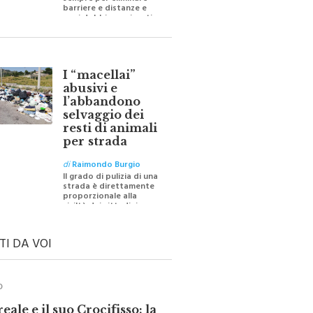
sempre per eliminare
barriere e distanze e
oggi dobbiamo ripartire
per ricostruire certezze
I “macellai”
abusivi e
l’abbandono
selvaggio dei
resti di animali
per strada
di
Raimondo Burgio
Il grado di pulizia di una
strada è direttamente
proporzionale alla
civiltà dei cittadini
TI DA VOI
O