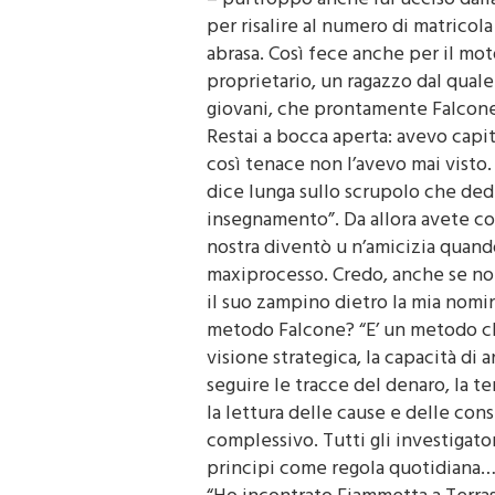
– purtroppo anche lui ucciso dall
per risalire al numero di matricol
abrasa. Così fece anche per il moto
proprietario, un ragazzo dal qual
giovani, che prontamente Falcone 
Restai a bocca aperta: avevo capit
così tenace non l’avevo mai visto
dice lunga sullo scrupolo che dedi
insegnamento”. Da allora avete co
nostra diventò u n’amicizia quand
maxiprocesso. Credo, anche se non
il suo zampino dietro la mia nomi
metodo Falcone? “E’ un metodo ch
visione strategica, la capacità di a
seguire le tracce del denaro, la t
la lettura delle cause e delle con
complessivo. Tutti gli investigato
principi come regola quotidiana…