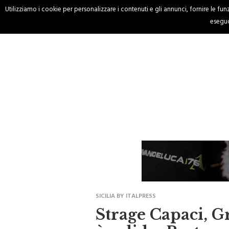
Utilizziamo i cookie per personalizzare i contenuti e gli annunci, fornire le funzi
HOME
CRONACA
eseguo
SICILIA BY ITALPRESS
Strage Capaci, G