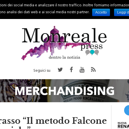
oni dei social media e analizzare il nostro traffico. Inoltre forniamo informazioni s
PALERMO
REGIONE
EVENTI
RUBRICHE
SPORT
no analisi dei dati web e ai social media nostri partner.
Accetto
Leggi d
Seguici su:
rasso “Il metodo Falcone