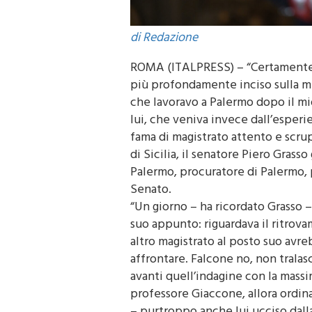
di Redazione
ROMA (ITALPRESS) – “Certamente 
più profondamente inciso sulla mi
che lavoravo a Palermo dopo il mio
lui, che veniva invece dall’esperi
fama di magistrato attento e scrup
di Sicilia, il senatore Piero Grass
Palermo, procuratore di Palermo, 
Senato.
“Un giorno – ha ricordato Grasso –
suo appunto: riguardava il ritrov
altro magistrato al posto suo avreb
affrontare. Falcone no, non trala
avanti quell’indagine con la mass
professore Giaccone, allora ordina