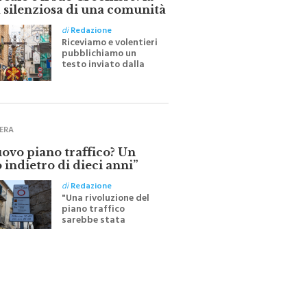
ale e il suo Crocifisso: la
 silenziosa di una comunità
di
Redazione
Riceviamo e volentieri
pubblichiamo un
testo inviato dalla
scrittrice monrealese
Mariella Sapienza
all'indomani della
Festa del Santissimo
Crocifisso
ERA
uovo piano traffico? Un
 indietro di dieci anni”
di
Redazione
"Una rivoluzione del
piano traffico
sarebbe stata
efficace se preceduta
da una rivoluzione
culturale"