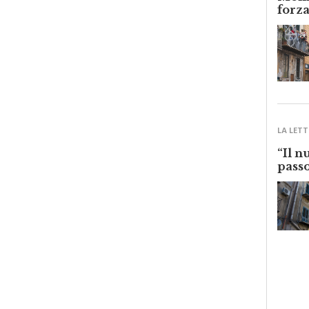
Monre
forza
LA LETT
“Il n
passo