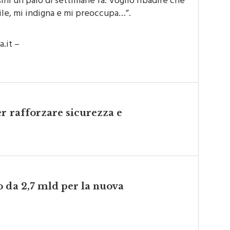
ni un paio di settimane fa. Voglio ribadire che
ile, mi indigna e mi preoccupa…”.
.it –
er rafforzare sicurezza e
 da 2,7 mld per la nuova