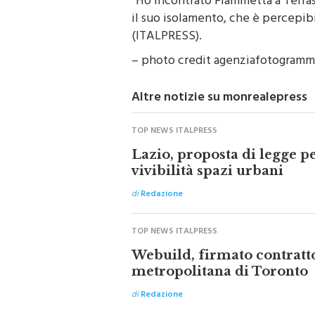
“Ho incontrato Fiammetta a Terrasi
il suo isolamento, che è percepib
(ITALPRESS).
– photo credit agenziafotogramma
Altre notizie su monrealepress
TOP NEWS ITALPRESS
Lazio, proposta di legge p
vivibilità spazi urbani
di
Redazione
TOP NEWS ITALPRESS
Webuild, firmato contratto
metropolitana di Toronto
di
Redazione