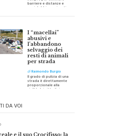
sempre per eliminare
barriere e distanze e
oggi dobbiamo ripartire
per ricostruire certezze
I “macellai”
abusivi e
l’abbandono
selvaggio dei
resti di animali
per strada
di
Raimondo Burgio
Il grado di pulizia di una
strada è direttamente
proporzionale alla
civiltà dei cittadini
TI DA VOI
O