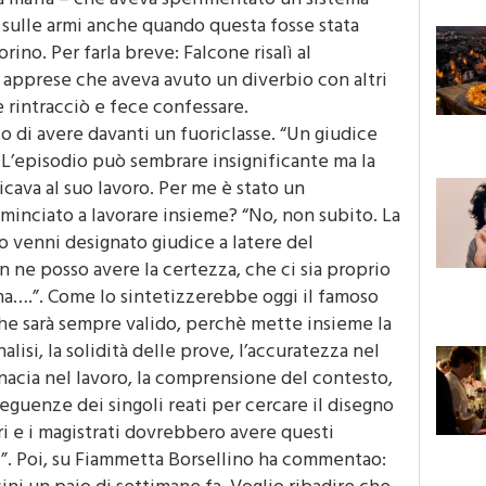
a mafia – che aveva sperimentato un sistema
a sulle armi anche quando questa fosse stata
rino. Per farla breve: Falcone risalì al
e apprese che aveva avuto un diverbio con altri
rintracciò e fece confessare.
o di avere davanti un fuoriclasse. “Un giudice
. L’episodio può sembrare insignificante ma la
cava al suo lavoro. Per me è stato un
minciato a lavorare insieme? “No, non subito. La
o venni designato giudice a latere del
 ne posso avere la certezza, che ci sia proprio
na….”. Come lo sintetizzerebbe oggi il famoso
e sarà sempre valido, perchè mette insieme la
nalisi, la solidità delle prove, l’accuratezza nel
enacia nel lavoro, la comprensione del contesto,
seguenze dei singoli reati per cercare il disegno
ri e i magistrati dovrebbero avere questi
”. Poi, su Fiammetta Borsellino ha commentao: