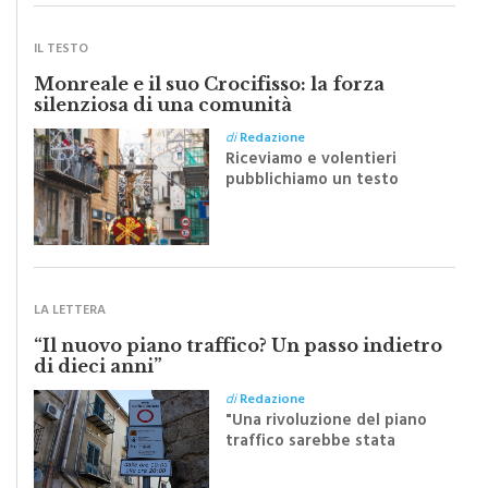
IL TESTO
Monreale e il suo Crocifisso: la forza
silenziosa di una comunità
di
Redazione
Riceviamo e volentieri
pubblichiamo un testo
inviato dalla scrittrice
monrealese Mariella
Sapienza all'indomani della
Festa del Santissimo
Crocifisso
LA LETTERA
“Il nuovo piano traffico? Un passo indietro
di dieci anni”
di
Redazione
"Una rivoluzione del piano
traffico sarebbe stata
efficace se preceduta da
una rivoluzione culturale"