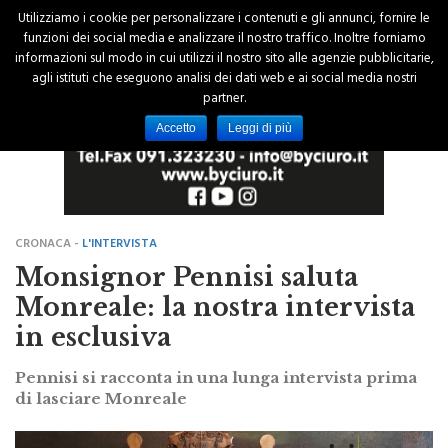
Utilizziamo i cookie per personalizzare i contenuti e gli annunci, fornire le
funzioni dei social media e analizzare il nostro traffico. Inoltre forniamo
informazioni sul modo in cui utilizzi il nostro sito alle agenzie pubblicitarie,
agli istituti che eseguono analisi dei dati web e ai social media nostri
partner.
Accetto
Leggi di più
CRONACA -
L'INTERVISTA
Monsignor Pennisi saluta
Monreale: la nostra intervista
in esclusiva
Pennisi si racconta in una lunga intervista prima
di lasciare Monreale