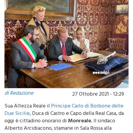
di Redazione
27 Ottobre 2021 - 12:29
Sua Altezza Reale il
Principe Carlo di Borbone delle
Due Sicilie
, Duca di Castro e Capo della Real Casa, da
oggi è cittadino onorario di
Monreale.
Il sindaco
Alberto Arcidiacono, stamane in Sala Rossa alla
presenza della Giunta comunale, ha conferito la