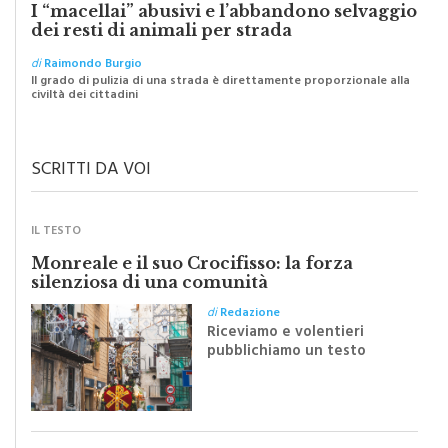
dei resti di animali per strada
di
Raimondo Burgio
Il grado di pulizia di una strada è direttamente proporzionale alla
civiltà dei cittadini
SCRITTI DA VOI
IL TESTO
Monreale e il suo Crocifisso: la forza
silenziosa di una comunità
di
Redazione
Riceviamo e volentieri
pubblichiamo un testo
inviato dalla scrittrice
monrealese Mariella
Sapienza all'indomani della
Festa del Santissimo
Crocifisso
LA LETTERA