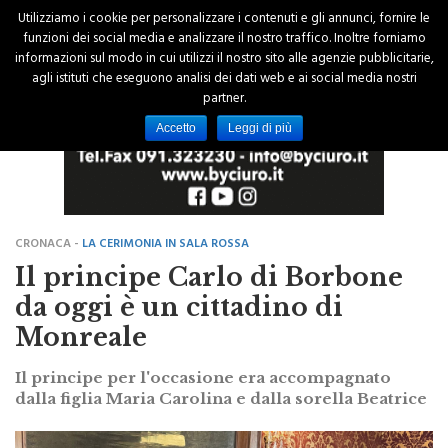
Utilizziamo i cookie per personalizzare i contenuti e gli annunci, fornire le
funzioni dei social media e analizzare il nostro traffico. Inoltre forniamo
informazioni sul modo in cui utilizzi il nostro sito alle agenzie pubblicitarie,
agli istituti che eseguono analisi dei dati web e ai social media nostri
partner.
Accetto
Leggi di più
CRONACA -
LA CERIMONIA IN SALA ROSSA
Il principe Carlo di Borbone
da oggi è un cittadino di
Monreale
Il principe per l'occasione era accompagnato
dalla figlia Maria Carolina e dalla sorella Beatrice