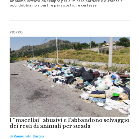
PIOPPO
I “macellai” abusivi e l’abbandono selvaggio
dei resti di animali per strada
di
Raimondo Burgio
Il grado di pulizia di una strada è direttamente proporzionale alla
civiltà dei cittadini