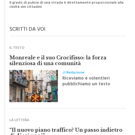
SCRITTI DA VOI
IL TESTO
Monreale e il suo Crocifisso: la forza
silenziosa di una comunità
di
Redazione
Riceviamo e volentieri
pubblichiamo un testo
inviato dalla scrittrice
monrealese Mariella
Sapienza all'indomani della
Festa del Santissimo
Crocifisso
LA LETTERA
“Il nuovo piano traffico? Un passo indietro
di dieci anni”