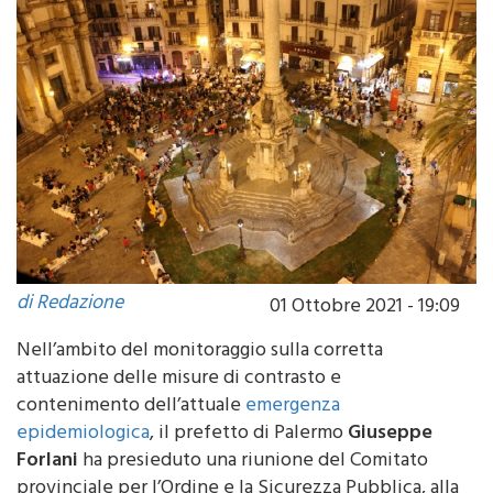
di Redazione
01 Ottobre 2021 - 19:09
Nell’ambito del monitoraggio sulla corretta
attuazione delle misure di contrasto e
contenimento dell’attuale
emergenza
epidemiologica
, il prefetto di
Palermo
Giuseppe
Forlani
ha presieduto una riunione del Comitato
provinciale per l’Ordine e la Sicurezza Pubblica, alla
quale hanno partecipato il sindaco di
Palermo
,