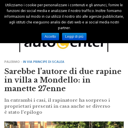
Utilizziamo i cookie per personalizzare i contenuti e gli annunci, fornire le
funzioni dei social media e analizzare il nostro traffico. Inoltre forniamo
informazioni sul modo in cui utilizzi il nostro sito alle agenzie pubblicitarie,
agli istituti che eseguono analisi dei dati web e ai social media nostri
partner.
Accetto
Leggi di più
PALERMO -
IN VIA PRINCIPE DI SCALEA
Sarebbe l’autore di due rapine
in villa a Mondello: in
manette 27enne
In entrambi i casi, il rapinatore ha sorpreso i
proprietari presenti in casa anche se diverso
è stato l'epilogo