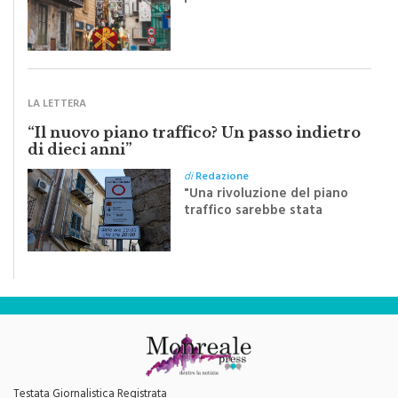
Riceviamo e volentieri
pubblichiamo un testo
inviato dalla scrittrice
monrealese Mariella
Sapienza all'indomani della
Festa del Santissimo
Crocifisso
LA LETTERA
“Il nuovo piano traffico? Un passo indietro
di dieci anni”
di
Redazione
"Una rivoluzione del piano
traffico sarebbe stata
efficace se preceduta da
una rivoluzione culturale"